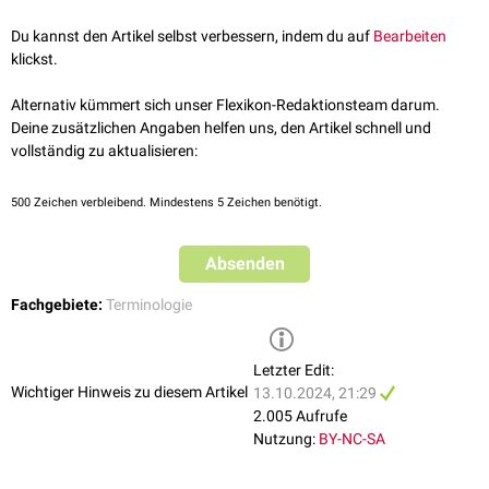
Umgekehrt können mit bestimmten Verfahren, die i.d.R. auf
Rekonstruierter Parameter oder
Physiologischer Parameter
mathematischen Computer-Modellen basieren (z.B.
Schätzwert
HOMA
und
SPINA
),
Du kannst den Artikel selbst verbessern, indem du auf
Bearbeiten
Strukturparameter (z.B. die
Insulinsensitivität
) für
diagnostische
Zwecke
klickst.
rekonstruiert oder zumindest näherungsweise bestimmt werden.
Insulin-Glukose-
Homöostase
Alternativ kümmert sich unser Flexikon-Redaktionsteam darum.
Deine zusätzlichen Angaben helfen uns, den Artikel schnell und
Sekretionsleistung
der
SPINA-GBeta
vollständig zu aktualisieren:
Betazellen
HOMA-Beta
500
Zeichen verbleibend. Mindestens 5 Zeichen benötigt.
Insulinsensitivität
SPINA-GR
HOMA-IS
QUICKI
Absenden
(Indirekt:
HOMA-IR
)
Fachgebiete:
Terminologie
Kreisverstärkung
Dispositionsmetriken, z. B.
(Schleifenverstärkung)
Dispositionsindex
nach Matsuda
und DeFronzo
Letzter Edit:
SPINA-DI
Wichtiger Hinweis zu diesem Artikel
13.10.2024, 21:29
2.005 Aufrufe
Nutzung:
BY-NC-SA
Schilddrüsenhomöostase