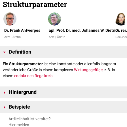
Strukturparameter
Dr. Frank Antwerpes
apl. Prof. Dr. med. Johannes W. Dietrich
Dr. re
Arzt | Ärztin
Arzt | Ärztin
DocChe
Definition
Ein
Strukturparameter
ist eine konstante oder allenfalls langsam
veränderliche Größe in einem komplexen
Wirkungsgefüge
, z.B. in
einem
endokrinen
Regelkreis
.
Hintergrund
Strukturparameter bestimmen, wie konkret die Struktur des
Netzwerkes
Beispiele
– also die auf
Gleichungen
basierten Zusammenhänge verschiedener
Organfunktionen
– in das Verhalten des gesamtheitlichen Systems
Beispiele für klinisch bedeutsame Strukturparameter sind:
Artikelinhalt ist veraltet?
übersetzt wird.
Hier melden