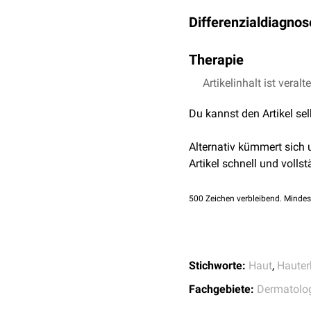
nach, es besteht jedoch 
Zur Diagnose führen
Klin
Differenzialdiagnos
Prädilektionsstellen sind
Kopfhaut
befallen. Außer
Differenzialdiagnostisch 
Therapie
Duhring
sowie an eine pr
Die Grunderkrankung sol
Artikelinhalt ist veralt
wird eine lokale Behand
Du kannst den Artikel se
angeführte Behandlung n
können ebenfalls
Antide
Alternativ kümmert sich
Artikel schnell und vollst
500
Zeichen verbleibend. Mindes
Stichworte:
Haut
,
Hauter
Fachgebiete:
Dermatolo