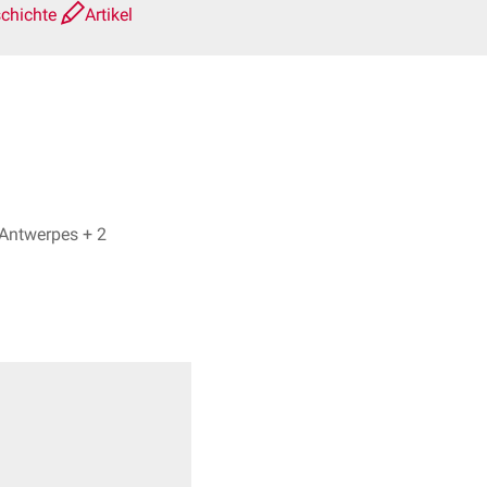
schichte
Artikel
Astrid Högemann, Dr. Frank Antwerpes + 2