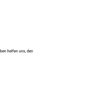
entierten
Narben
.
esicht
und die behaarte
symptome vorhanden.
matitis herpetiformis
nzustreben. Zusätzlich
durchgeführt. Führt die
tika
angewendet. Es
ben helfen uns, den