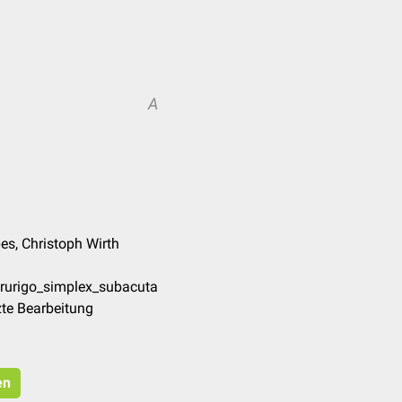
A
es, Christoph Wirth
Prurigo_simplex_subacuta
te Bearbeitung
en