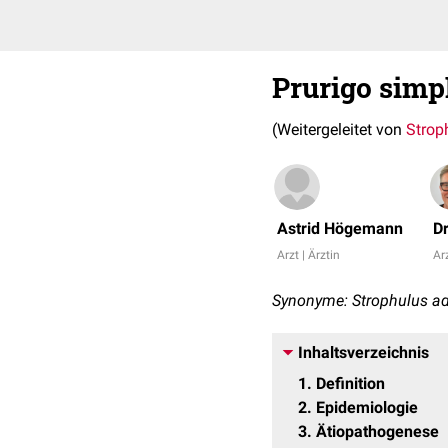
Prurigo simp
(Weitergeleitet von
Strop
Astrid Högemann
D
Arzt | Ärztin
Arz
Synonyme: Strophulus ad
Inhaltsverzeichnis
1
Definition
2
Epidemiologie
3
Ätiopathogenese