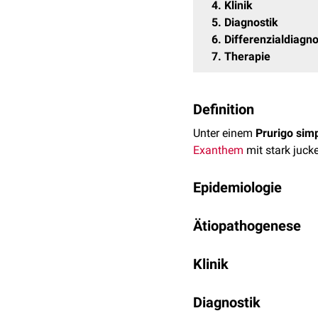
4
Klinik
5
Diagnostik
6
Differenzialdiagn
7
Therapie
Definition
Unter einem
Prurigo sim
Exanthem
mit stark juc
Epidemiologie
Es handelt sich um eine 
Ätiopathogenese
beobachtet wird.
Die Ätiologie ist noch n
Klinik
Lebererkrankungen
aber 
Niereninsuffizienz
,
Menst
Die Erkrankung imponiert
Diagnostik
Bläschen aufweisen und s