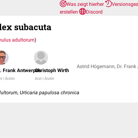
Was zeigt hierher
Versionsge
erstellen
Discord
lex subacuta
hulus adultorum
)
r. Frank Antwerpes
Christoph Wirth
t | Ärztin
Arzt | Ärztin
ultorum, Urticaria papulosa chronica