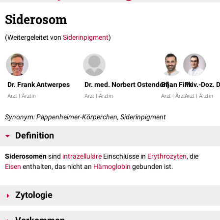
Siderosom
(Weitergeleitet von
Siderinpigment
)
Dr. Frank Antwerpes
Dr. med. Norbert Ostendorf
Bijan Fink
Priv.-Doz.
Arzt | Ärztin
Arzt | Ärztin
Arzt | Ärztin
Arzt | Ärztin
Synonym: Pappenheimer-Körperchen, Siderinpigment
Definition
Siderosomen
sind
intrazelluläre
Einschlüsse in
Erythrozyten
, die
Eisen
enthalten, das nicht an
Hämoglobin
gebunden ist.
Zytologie
Siderosomen treten lichtmikroskopisch bei der
May-Grünwald-Giemsa-