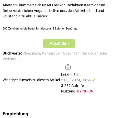
kanzerogen
sein könnte.
Cyclohexanon
. GESTIS-Stoffdatenbank. Abgerufen am
Alternativ kümmert sich unser Flexikon-Redaktionsteam darum.
28.06.2023
Deine zusätzlichen Angaben helfen uns, den Artikel schnell und
vollständig zu aktualisieren:
500
Zeichen verbleibend. Mindestens 5 Zeichen benötigt.
Absenden
Stichworte:
Chemikalie
,
Kanzerogen
,
Lösungsmittel
,
Organische
Verbindung
Letzter Edit:
Wichtiger Hinweis zu diesem Artikel
21.03.2024, 08:54
3.289 Aufrufe
Nutzung:
BY-NC-SA
Empfehlung