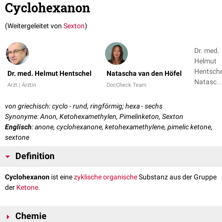
Cyclohexanon
(Weitergeleitet von
Sexton
)
Dr. med.
Helmut
Hentsche
Dr. med. Helmut Hentschel
Natascha van den Höfel
Natasch
Arzt | Ärztin
DocCheck Team
van den
Höfel
von griechisch: cyclo - rund, ringförmig; hexa - sechs
Synonyme: Anon, Ketohexamethylen, Pimelinketon, Sexton
Englisch
: anone, cyclohexanone, ketohexamethylene, pimelic ketone,
sextone
Definition
Cyclohexanon
ist eine
zyklische
organische
Substanz aus der Gruppe
der
Ketone
.
Chemie