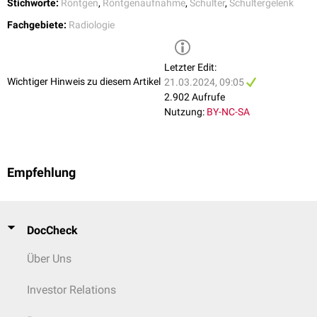
siehe auch
:
Röntgenuntersuchung der Schulter
Stichworte:
Röntgen
,
Röntgenaufnahme
,
Schulter
,
Schultergelenk
Fachgebiete:
Radiologie
Letzter Edit:
Wichtiger Hinweis zu diesem Artikel
21.03.2024, 09:05
2.902 Aufrufe
Nutzung:
BY-NC-SA
Empfehlung
DocCheck
Über Uns
Investor Relations