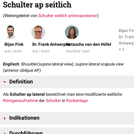
Schulter ap seitlich
(Weitergeleitet von
Schulter seitlich anteroposterior
)
Bijan Fi
Dr. Fran
Antwer
Bijan Fink
Dr. Frank Antwerpes
Natascha van den Höfel
+ 1
Arzt | Ärztin
Arzt | Ärztin
DocCheck Team
Englisch
: Shoulder(supine lateral view), supine lateral scapula view
(anterior oblique AP)
Definition
Als
Schulter ap lateral
bezeichnet man eine modifizierte seitliche
Röntgenaufnahme
der
Schulter
in
Rückenlage
.
Indikationen
Die Röntgenaufnahme kommt bei Patienten, die nur im Liegen
Durchführung
untersucht werden können, zum Einsatz, insbesondere bei