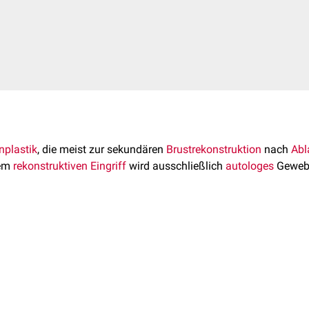
nplastik
, die meist zur sekundären
Brustrekonstruktion
nach
Ab
sem
rekonstruktiven Eingriff
wird ausschließlich
autologes
Gewebe
perficialis
ist ein 1-3 cm unterhalb des Leistenbandes erfolgen
r angelsächsischen Nomenklatur als "superficial inferior epigastri
 die Blutgefäße mithilfe der
Dopplersonografie
aufgesucht und 
ferior
("inferior epigastric artery") ist ein am
Leistenband
abgehen
 zwei transversale Schnitte gesetzt, die jeweils auf die Spina i
 sie im Englischen auch "deep inferior epigastric artery".