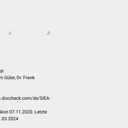
A
A
ap:
m Güler, Dr. Frank
:
on.doccheck.com/de/SIEA-
kon 07.11.2020. Letzte
1.03.2024