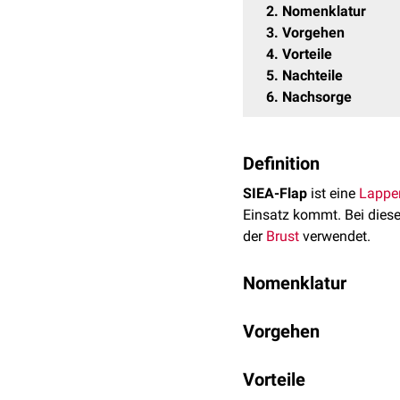
2
Nomenklatur
3
Vorgehen
4
Vorteile
5
Nachteile
6
Nachsorge
Definition
SIEA-Flap
ist eine
Lappe
Einsatz kommt. Bei die
der
Brust
verwendet.
Nomenklatur
Die
Arteria epigastrica su
Vorgehen
femoralis
. Sie wird in de
Vor der Operation werden
Die
Arteria epigastrica in
Vorteile
Flap
werden am Unterbauch
iliaca externa
. Man nennt