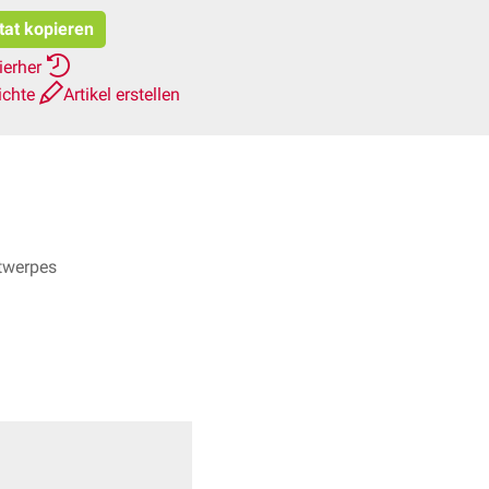
tat kopieren
ierher
ichte
Artikel erstellen
ntwerpes