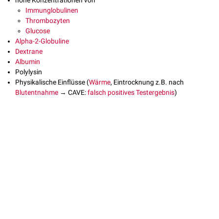
hohe Konzentrationen von
Immunglobulinen
Thrombozyten
Glucose
Alpha-2-Globuline
Dextrane
Albumin
Polylysin
Physikalische Einflüsse (
Wärme
, Eintrocknung z.B. nach
Blutentnahme
→ CAVE:
falsch positives Testergebnis
)