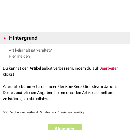
Hintergrund
Die Pseudoagglutination tritt häufig zusammen mit der Verformung der
Artikelinhalt ist veraltet?
roten Blutzellen zu
Stomatozyten
im Bereich der kleinen
Kapillaren
auf.
Hier melden
Sie kann als Fehlerquelle in der laborchemischen Analyse des Blutes
wirken und beispielsweise zur Fehldiagnose bei der Bestimmung der
Du kannst den Artikel selbst verbessern, indem du auf
Bearbeiten
Blutgruppen
führen.
klickst.
Durch die Verdünnung mit
physiologischer
Kochsalzlösung
und
schwache mechanische Kräfte kann die Pseudoagglutination aufgelöst
Alternativ kümmert sich unser Flexikon-Redaktionsteam darum.
werden.
Deine zusätzlichen Angaben helfen uns, den Artikel schnell und
vollständig zu aktualisieren:
500
Zeichen verbleibend. Mindestens 5 Zeichen benötigt.
Absenden