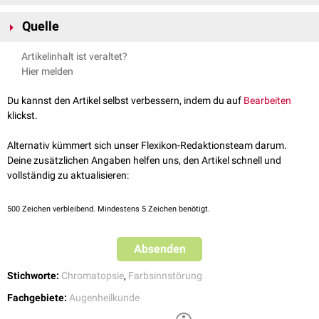
Mögliche Ursachen für eine Erythropsie sind u.a.:
Quelle
Arzneimittelintoxikation
:
Atropin
,
Digitalis
Andere Intoxikationen:
Iodid
,
Zyanid
,
Tabak
Albert J. Augustin, Augenheilkunde, 3. Auflage, 2007
Artikelinhalt ist veraltet?
Starke Blendung (z.B. beim Aufenthalt im Schnee –
Schneeblindheit
,
Hier melden
Schneeblendung)
Makulopathie
durch Lichtbogen beim Schweißen
Du kannst den Artikel selbst verbessern, indem du auf
Bearbeiten
Aphakie
(seltener)
klickst.
Iriskolobom
(chirurgisch, traumatisch, kongenital)
Mydriasis
(pharmakologisch, traumatisch)
Alternativ kümmert sich unser Flexikon-Redaktionsteam darum.
Erblindung
nach Elektrounfall (kann mit Erythropsie einhergehen)
Deine zusätzlichen Angaben helfen uns, den Artikel schnell und
Albinismus
vollständig zu aktualisieren:
Glaskörperblutung
Körperliche Anstrengung, v.a. akrobatische Übungen
500
Zeichen verbleibend. Mindestens 5 Zeichen benötigt.
Absenden
Stichworte:
Chromatopsie
,
Farbsinnstörung
Fachgebiete:
Augenheilkunde