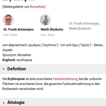
(Weitergeleitet von
Rotsehen
)
Dr. Frank Antwerpes,
Malik Shukurlu
Dr. Frank Antwerpes
Malik Shukurlu
Arzt | Ärztin
Arzt | Ärztin
von altgriechisch: ἐρυθρός ("erythros") - rot und ὄψις ("ópsis") - Sehen,
Aspekt
Synonym: Rotsehen
Englisch
: erythopsia
Definition
Die
Erythropsie
ist eine erworbene
Farbsinnstörung
, bei der unbunte
Flächen rot erscheinen bzw. die gesamte Farbwahrnehmung in den
Rotbereich verschoben wird.
Ätiologie