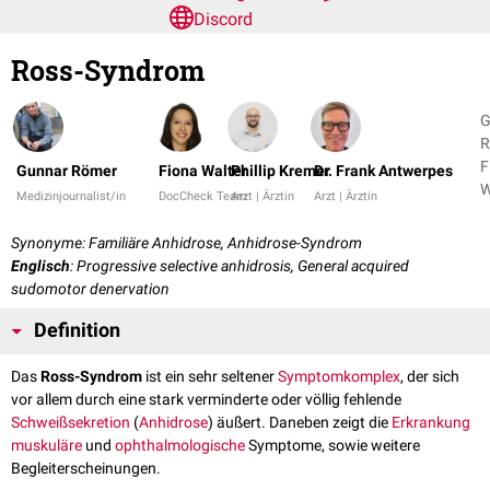
Discord
Ross-Syndrom
G
R
F
Gunnar Römer
Fiona Walter
Phillip Kremer
Dr. Frank Antwerpes
W
Medizinjournalist/in
DocCheck Team
Arzt | Ärztin
Arzt | Ärztin
+
Synonyme: Familiäre Anhidrose, Anhidrose-Syndrom
Englisch
: Progressive selective anhidrosis, General acquired
sudomotor denervation
Definition
Das
Ross-Syndrom
ist ein sehr seltener
Symptomkomplex
, der sich
vor allem durch eine stark verminderte oder völlig fehlende
Schweißsekretion
(
Anhidrose
) äußert. Daneben zeigt die
Erkrankung
muskuläre
und
ophthalmologische
Symptome, sowie weitere
Begleiterscheinungen.