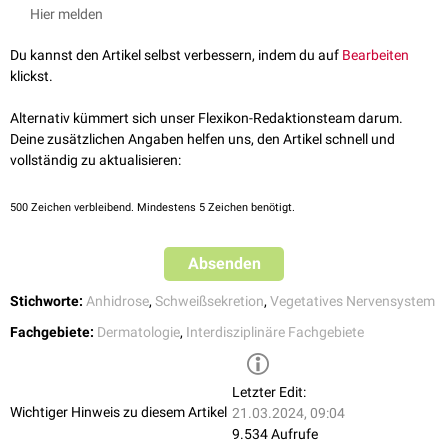
09.11.2022
Orthostatische Hypotonie
Hier melden
Vasovagale Synkopen
Du kannst den Artikel selbst verbessern, indem du auf
Dyspnoe
Bearbeiten
klickst.
Kopfschmerzen
Sodbrennen
Alternativ kümmert sich unser Flexikon-Redaktionsteam darum.
Deine zusätzlichen Angaben helfen uns, den Artikel schnell und
vollständig zu aktualisieren:
500
Zeichen verbleibend. Mindestens 5 Zeichen benötigt.
Absenden
Stichworte:
Anhidrose
,
Schweißsekretion
,
Vegetatives Nervensystem
Fachgebiete:
Dermatologie
,
Interdisziplinäre Fachgebiete
Letzter Edit:
Wichtiger Hinweis zu diesem Artikel
21.03.2024, 09:04
9.534 Aufrufe