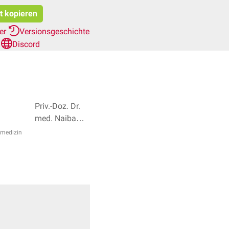
at kopieren
her
Versionsgeschichte
n
Discord
Priv.-Doz. Dr.
med. Naiba
Nabieva, Dr.
nmedizin
Frank
Antwerpes + 2