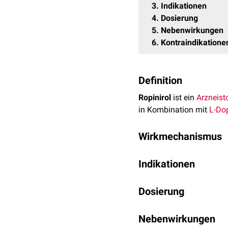
3
Indikationen
4
Dosierung
5
Nebenwirkungen
6
Kontraindikatione
Definition
Ropinirol
ist ein
Arzneist
in Kombination mit
L-Do
Wirkmechanismus
Beim Morbus Parkinson k
Indikationen
freisetzenden
Nervenzell
Ausführen von Bewegung
Morbus Parkinson
nigra ins
Dosierung
Corpus striatu
als Monotherapie
im späteren Stadium des
in Kombination mi
Die Dosierung erfolgt ei
(Bewegungsstörung) zeic
Nebenwirkungen
Restless-Legs-Syndr
mit 0,25 mg dreimal tägl