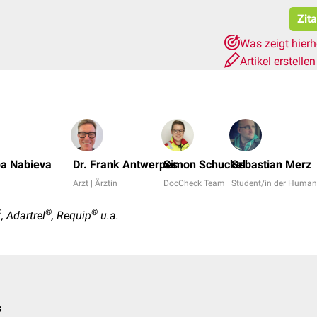
Zit
Was zeigt hier
Artikel erstelle
ba Nabieva
Dr. Frank Antwerpes
Simon Schuckel
Sebastian Merz
Arzt | Ärztin
DocCheck Team
Student/in der Huma
®
®
®
, Adartrel
, Requip
u.a.
s