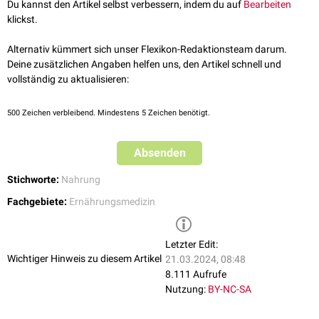
Du kannst den Artikel selbst verbessern, indem du auf
Bearbeiten
dieser Phase an.
klickst.
Glukose und
Fettsäuren
, die nicht von den Organen verbraucht werden,
werden im Körper zwischengespeichert - z.B. in der Leber und im Muskel
Alternativ kümmert sich unser Flexikon-Redaktionsteam darum.
in Form von
Glykogen
oder in Form von
Triglyceriden
im
Fettgewebe
.
Deine zusätzlichen Angaben helfen uns, den Artikel schnell und
vollständig zu aktualisieren:
Das
Herz
und das
ZNS
nutzen in der Resorptionsphase vorwiegend
Glukose als Energielieferant.
500
Zeichen verbleibend. Mindestens 5 Zeichen benötigt.
Absenden
Stichworte:
Nahrung
Fachgebiete:
Ernährungsmedizin
Letzter Edit:
Wichtiger Hinweis zu diesem Artikel
21.03.2024, 08:48
8.111 Aufrufe
Nutzung:
BY-NC-SA