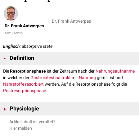
Dr. Frank Antwerpes
Dr. Frank Antwerpes
Arzt | Ärztin
Englisch
: absorptive state
Definition
Die
Resorptionsphase
ist der Zeitraum nach der
Nahrungsaufnahme
,
in welcher der
Gastrointestinaltrakt
mit
Nahrung
gefüllt ist und
Nährstoffe
resorbiert
werden. Auf die Resorptionsphase folgt die
Postresorptionsphase
.
Physiologie
Die Resorptionsphase dauert - je nach Art und Menge der aufgenommen
Artikelinhalt ist veraltet?
Nahrung - mehrere Stunden. Solange
postprandial
im Darm Nährstoffe
Hier melden
zur Verfügung stehen, werden sie resorbiert. Die
Plasmakonzentration
von
Glukose
,
Lipiden
und
Aminosäuren
steigen im Bluplasma während