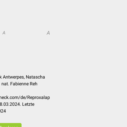
A
A
nk Antwerpes, Natascha
r. nat. Fabienne Reh
ccheck.com/de/Reproxalap
8.03.2024. Letzte
024