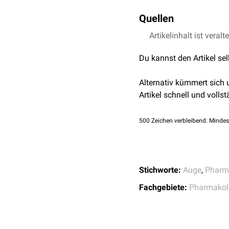
Augeninnendruck
wurden 
Ein erster Zulassungsve
Quellen
Wirksamkeitsnachweis e
Artikelinhalt ist veralt
Cavanagh et al.
Repro
Redness in a Randomiz
Du kannst den Artikel se
2022
Gelbe Liste –
Zulassu
Alternativ kümmert sich
Aldeyra –
RASP Inhib
Artikel schnell und vollst
Starr et al.
The Phase 
Clin Ophthalmol. 17:
500
Zeichen verbleibend. Mindes
Stichworte:
Auge
,
Pharm
Fachgebiete:
Pharmakol