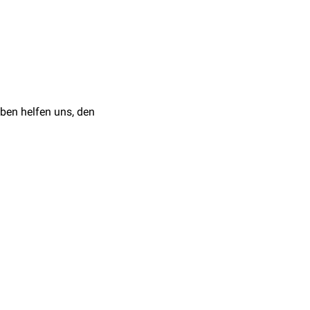
 mangelndem
gen.
for Ocular Itching and
erapy. 11:1449-1461.
m 18.03.2024
ben helfen uns, den
rgic Conjunctivitis
.