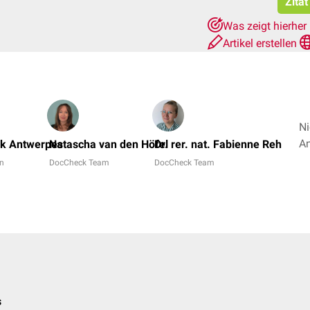
Zitat
Was zeigt hierher
Artikel erstellen
Ni
nk Antwerpes
Natascha van den Höfel
Dr. rer. nat. Fabienne Reh
in
DocCheck Team
DocCheck Team
s