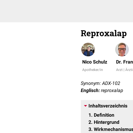
Reproxalap
Nico Schulz
Dr. Fra
Apotheker/in
Arzt | Ärzt
Synonym: ADX-102
Englisch:
reproxalap
Inhaltsverzeichnis
1
Definition
2
Hintergrund
3
Wirkmechanismu