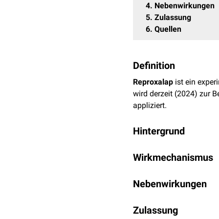
4
Nebenwirkungen
5
Zulassung
6
Quellen
Definition
Reproxalap
ist ein exper
wird derzeit (2024) zur 
appliziert.
Hintergrund
RASP
sind reaktive
Alde
Wirkmechanismus
und
Aminrückstände
vo
Entzündungsreaktion
aus
Reproxalap bindet kova
u.a. mit der
Nebenwirkungen
systemische
Reproxalap-
Addukte
sind
Darüber hinaus komme
Bisher (2024) liegen nur
Zulassung
Chaperone
ist deren Akt
der Applikation des Wirk