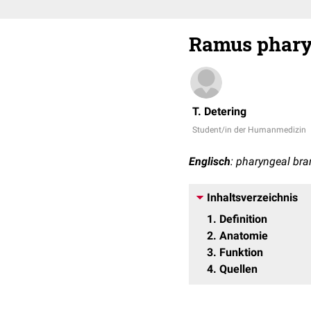
Ramus phary
T. Detering
Student/in der Humanmedizin
Englisch
: pharyngeal bra
Inhaltsverzeichnis
1
Definition
2
Anatomie
3
Funktion
4
Quellen