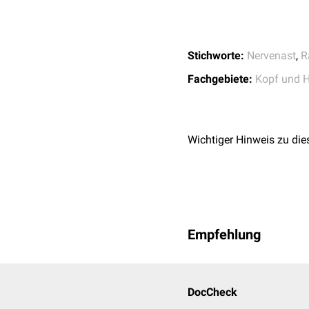
Stichworte:
Nervenast
,
R
Fachgebiete:
Kopf und H
Wichtiger Hinweis zu die
Empfehlung
DocCheck