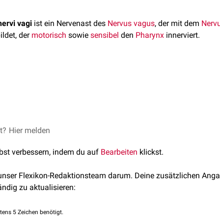
ervi vagi
ist ein Nervenast des
Nervus vagus
, der mit dem
Nervu
ildet, der
motorisch
sowie
sensibel
den
Pharynx
innerviert.
ervi vagi geht aus dem
Ganglion inferius nervi vagi
hervor und 
ervi glossopharyngei
, dem Ramus externus des
Nervus larynge
uperius
den Plexus pharyngeus auf der Oberfläche des
Musculus
sible
Anteil aus dem
Nucleus spinalis nervi trigemini
des Nervus
n
Rachenbereich
sowie den Übergang zur
Trachea
bzw.
Ösopha
euroanatomie. Struktur und Funktion. Edinburgh, New York (Elsev
et?
Hier melden
 Afferenzen
erhält er von den
Geschmackrezeptoren
der
Epiglotti
Speziell-viszeromotorische Efferenzen
aus dem
Nucleus ambig
lbst verbessern, indem du auf
Bearbeiten
klickst.
 pharyngeus nervi glossopharyngei die
Rachenmuskulatur
.
 unser Flexikon-Redaktionsteam darum. Deine zusätzlichen Anga
ändig zu aktualisieren:
tens 5 Zeichen benötigt.