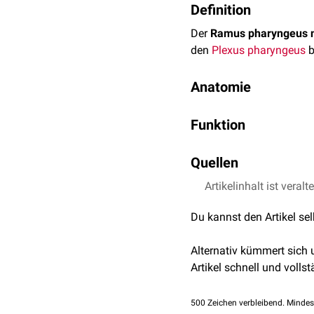
Definition
Der
Ramus pharyngeus n
den
Plexus pharyngeus
b
Anatomie
Der Ramus pharyngeus n
Funktion
dem
Ramus pharyngeus n
des
Ganglion cervicale s
Der
allgemein-somatosen
medius
Quellen
.
vorwiegend den kaudale
Trepel, Martin (2021): N
Artikelinhalt ist veralt
Speziell-viszerosensible
Nucleus tractus solitarii
.
Du kannst den Artikel se
zusammen mit dem Ramus
Alternativ kümmert sich
Artikel schnell und vollst
500
Zeichen verbleibend. Mindes