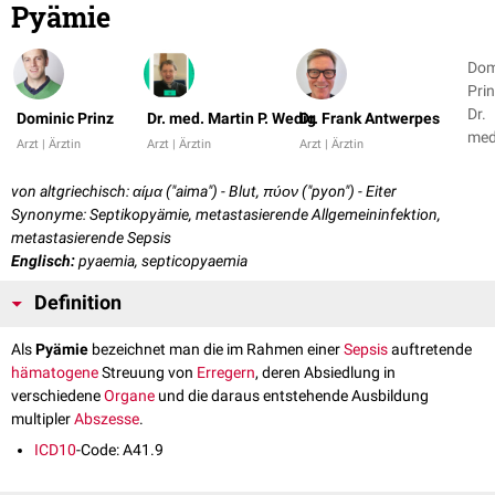
Pyämie
Dom
Prin
Dr.
Dominic Prinz
Dr. med. Martin P. Wedig
Dr. Frank Antwerpes
med
Arzt | Ärztin
Arzt | Ärztin
Arzt | Ärztin
Mar
P.
von altgriechisch: αίμα ("aima") - Blut, πύον ("pyon") - Eiter
Wedi
Synonyme: Septikopyämie, metastasierende Allgemeininfektion,
1
metastasierende Sepsis
Englisch:
pyaemia, septicopyaemia
Definition
Als
Pyämie
bezeichnet man die im Rahmen einer
Sepsis
auftretende
hämatogene
Streuung von
Erregern
, deren Absiedlung in
verschiedene
Organe
und die daraus entstehende Ausbildung
multipler
Abszesse
.
ICD10
-Code: A41.9