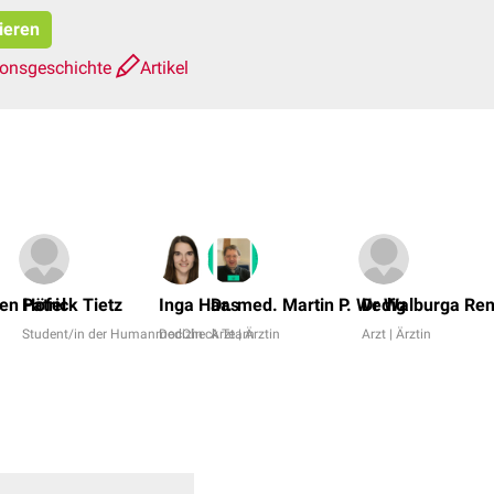
ieren
ionsgeschichte
Artikel
en Höfel
Patrick Tietz
Inga Haas
Dr. med. Martin P. Wedig
Dr Walburga Ren
Student/in der Humanmedizin
DocCheck Team
Arzt | Ärztin
Arzt | Ärztin