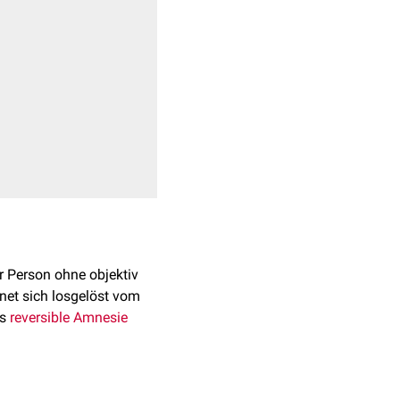
r Person ohne objektiv
gnet sich losgelöst vom
ls
reversible
Amnesie