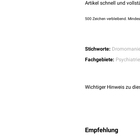
Artikel schnell und vollst
psychische Beeinflu
toxisch-metabolische 
500
Zeichen verbleibend. Mindes
Manie
Schizophrenie
Demenz
(Alzheimer-T
Chorea Huntington
Stichworte:
Dromomani
Creutzfeldt-Jakob-Er
Migräne
Fachgebiete:
Psychiatrie
Simulation
der Erkran
zu entgehen
Wichtiger Hinweis zu die
Empfehlung