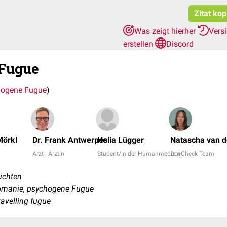
Zitat kop
Was zeigt hierher
Vers
erstellen
Discord
 Fugue
ogene Fugue
)
Mörkl
Dr. Frank Antwerpes
Helia Lügger
Natascha van d
Arzt | Ärztin
Student/in der Humanmedizin
DocCheck Team
lüchten
omanie, psychogene Fugue
avelling fugue