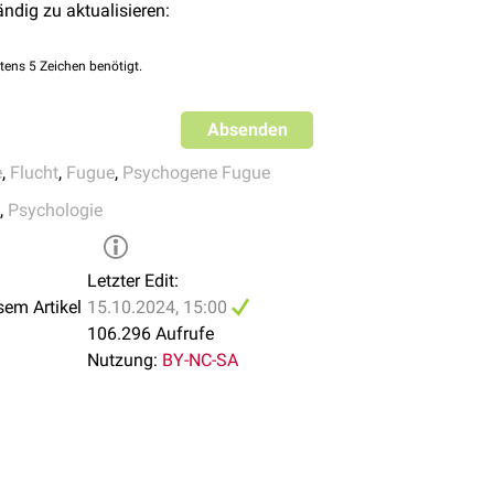
ändig zu aktualisieren:
ssung durch
Medikamente
und
Drogen
Entgleisung (
Urämie
,
Hypoglykämie
)
tens 5 Zeichen benötigt.
yp, Pick-Typ)
Absenden
e
,
Flucht
,
Fugue
,
Psychogene Fugue
krankung
,
Psychologie
kung durch den Patienten, um rechtlichen, finanziellen oder per
Letzter Edit:
sem Artikel
15.10.2024, 15:00
106.296 Aufrufe
Nutzung:
BY-NC-SA