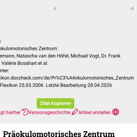
A
A
n
äokulomotorisches Zentrum:
emann, Natascha van den Höfel, Michael Vogt, Dr. Frank
Valérie Bosshart et al.
nter:
lexikon.doccheck.com/de/Pr%C3%A4okulomotorisches_Zentrum
lexikon 25.03.2006. Letzte Bearbeitung 28.04.2026
Zitat kopieren
gt hierher
Versionsgeschichte
Artikel erstellen
Präokulomotorisches Zentrum