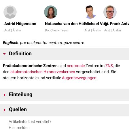
Astrid Högemann
Natascha van den Höfel
Michael Vogt
Dr. Frank An
Arzt | Ärztin
DocCheck Team
Arzt | Ärztin
Arzt | Ärztin
Englisch
: pre-oculomotor centers, gaze centre
Definition
Praäokulomotorische Zentren
sind
neuronale
Zentren im
ZNS
, die
den
okulomotorischen
Hirnnervenkernen
vorgeschaltet sind. Sie
steuern horizontale und vertikale
Augenbewegungen
.
Einteilung
Rostrale mesencephale Formatio reticularis
Quellen
Die
rostrale mesencephale Formatio reticularis
(rmFR) ist eine im
↑
Trepel,
Neuroanatomie: Struktur und Funktion
, 7. Auflage, S. 146.
Mesencephalon
liegende Kerngruppe zur Generierung vertikaler und
Artikelinhalt ist veraltet?
Elsevier Verlag, München, 2017.
torsioneller
Augenbewegungen. Ihr zugeordnete Kerngebiete sind der
Hier melden