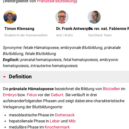
(Weitergeleitet von
Pränatale Blutbildung
)
Timon Klensang
Dr. Frank Antwerpes
Dr. rer. nat. Fabienne
Student/in der Humanmedizin
Arzt | Ärztin
DocCheck Team
Synonyme: fetale Hämatopoese, embryonale Blutbildung, pränatale
Blutbildung, fetale Blutbildung
Englisch:
prenatal hematopoiesis, fetal hematopoiesis, embryonic
hematopoiesis, intrauterine hematopoiesis
Definition
Die
pränatale Hämatopoese
bezeichnet die Bildung von
Blutzellen
im
Embryo
bzw.
Fetus
vor der
Geburt
. Sie verläuft in drei
aufeinanderfolgenden Phasen und zeigt dabei eine charakteristische
Verlagerung der Blutbildungsorte:
mesoblastische Phase im
Dottersack
hepatolienale Phase in
Leber
und
Milz
medulläre Phas
e
im
Knochenmark