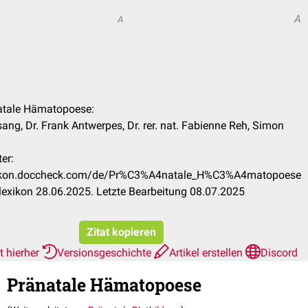
A
A
natale Hämatopoese:
ng, Dr. Frank Antwerpes, Dr. rer. nat. Fabienne Reh, Simon
er:
exikon.doccheck.com/de/Pr%C3%A4natale_H%C3%A4matopoese
exikon 28.06.2025. Letzte Bearbeitung 08.07.2025
Zitat kopieren
t hierher
Versionsgeschichte
Artikel erstellen
Discord
Pränatale Hämatopoese