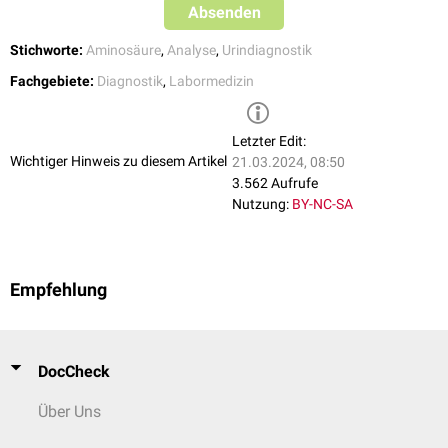
gesteigerte Aktivität der
Peptidasen
, die Anserin abbauen
Absenden
Stichworte:
Aminosäure
,
Analyse
,
Urindiagnostik
Fachgebiete:
Diagnostik
,
Labormedizin
Letzter Edit:
Wichtiger Hinweis zu diesem Artikel
21.03.2024, 08:50
3.562 Aufrufe
Nutzung:
BY-NC-SA
Empfehlung
DocCheck
Über Uns