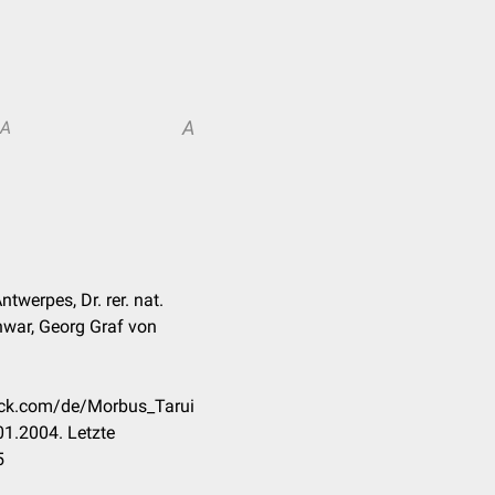
A
A
ntwerpes, Dr. rer. nat.
war, Georg Graf von
heck.com/de/Morbus_Tarui
1.2004. Letzte
5