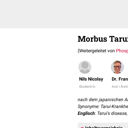
Morbus Taru
(Weitergeleitet von
Phosp
Nils Nicolay
Dr. Fra
Student/in
Arzt | Ärzt
nach dem japanischen Arz
Synonyme: Tarui-Krankhei
Englisch
: Tarui's diseas