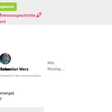
kopieren
Versionsgeschichte
ord
Nils
Nicolay,
phalen
Sebastian Merz
Dr. Frank
Student/in der Humanmedizin
Antwerpes
+ 4
emangel,
 7