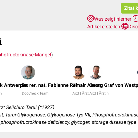
Zitat 
Was zeigt hierher
Artikel erstellen
Disc
i
hofructokinase-Mangel
)
nk Antwerpes
Dr. rer. nat. Fabienne Reh
Umair Anwar
Georg Graf von West
in
DocCheck Team
Arzt | Ärztin
Arzt | Ärztin
t Seiichiro Tarui (*1927)
t, Tarui-Glykogenose, Glykogenose Typ VII, Phosphofructokinas
e, phosphofructokinase deficiency, glycogen storage disease type