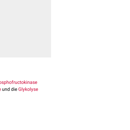
osphofructokinase
e
und die
Glykolyse