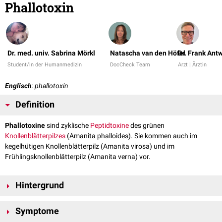
Phallotoxin
Dr. med. univ. Sabrina Mörkl
Natascha van den Höfel
Dr. Frank Ant
Student/in der Humanmedizin
DocCheck Team
Arzt | Ärztin
Englisch
: phallotoxin
Definition
Phallotoxine
sind zyklische
Peptidtoxine
des grünen
Knollenblätterpilzes
(Amanita phalloides). Sie kommen auch im
kegelhütigen Knollenblätterpilz (Amanita virosa) und im
Frühlingsknollenblätterpilz (Amanita verna) vor.
Hintergrund
Meist sind Phallotoxine
wasserlösliche
,
amorphe
Feststoffe. Ein
Symptome
Phallotoxin besteht aus mindestens 7 bizyklischen
Heptapeptiden
.