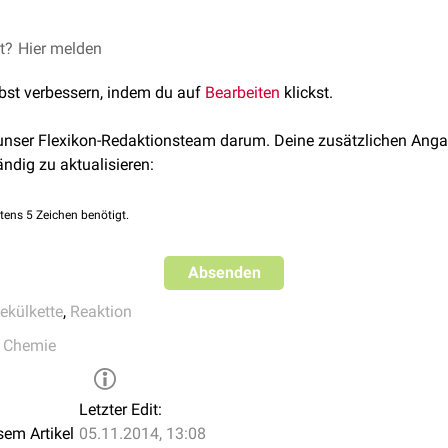
urch Energiezufuhr angestoßen, z.B. durch
et?
Hier melden
Wärme
oder
ionisier
ehen Polymerfragmente oder im Extremfall wieder
Monomere
. Be
lbst verbessern, indem du auf
Bearbeiten
klickst.
n unter dem Einfluss von
Enzymen
.
tion und Depolymerisation mit Hilfe energiereicher
Phosphate
(
 unser Flexikon-Redaktionsteam darum. Deine zusätzlichen Anga
ung von Zellbewegungen mit Hilfe von
Aktinfilamenten
.
ändig zu aktualisieren:
tens 5 Zeichen benötigt.
Absenden
ekülkette
,
Reaktion
,
Chemie
Letzter Edit:
sem Artikel
05.11.2014, 13:08