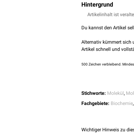
Hintergrund
Depolymerisation wird d
Artikelinhalt ist veralt
Strahlung
), Dabie entst
Du kannst den Artikel se
sich die Depolymerisatio
Enzymatische Polymerisa
Alternativ kümmert sich
Mechanismus zur Erzeug
Artikel schnell und vollst
500
Zeichen verbleibend. Mindes
Stichworte:
Molekül
,
Mol
Fachgebiete:
Biochemie
Wichtiger Hinweis zu die