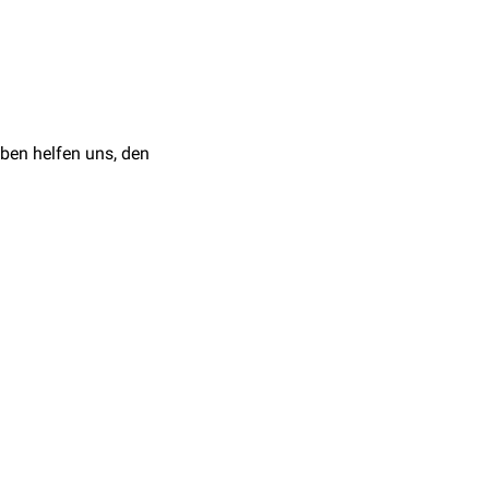
ende Strahlung
(z.B.
UV-
i
Biopolymeren
vollzieht
ATP
) sind ein wichtiger
ben helfen uns, den