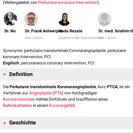
(Weitergeleitet von
Perkutane koronare Intervention
)
Dr. No
Dr. Frank Antwerpes
Hoda Rezaie
Dr. med. Ibrahim 
Arzt | Ärztin
Student/in der Humanmedizin
Arzt | Ärztin
Synonyme: perkutane transluminale Coronarangioplastie, perkutane
koronare Intervention, PCI
Englisch
: percutaneous coronary intervention, PCI
Definition
Die
Perkutane transluminale Koronarangioplastie
, kurz
PTCA
, ist ein
Verfahren zur
Angioplastie
(
PTA
) von hochgradigen
Koronarstenosen
mittels Einführen und Insufflation eines
Ballonkatheters
in einem
Koronargefäß
.
Geschichte
Die PTCA wurde 1977 vom Deutschen
Kardiologen
Andreas Grüntzig