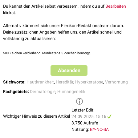
Zur Behandlung der
Schwerhörigkeit
kann ein
Cochlea-Implantat
Du kannst den Artikel selbst verbessern, indem du auf
Bearbeiten
eingesetzt werden.
klickst.
Alternativ kümmert sich unser Flexikon-Redaktionsteam darum.
Deine zusätzlichen Angaben helfen uns, den Artikel schnell und
vollständig zu aktualisieren:
500
Zeichen verbleibend. Mindestens 5 Zeichen benötigt.
Absenden
Stichworte:
Hautkrankheit
,
Hereditär
,
Hyperkeratose
,
Verhornung
Fachgebiete:
Dermatologie
,
Humangenetik
Letzter Edit:
Wichtiger Hinweis zu diesem Artikel
24.09.2025, 15:16
3.750 Aufrufe
Nutzung:
BY-NC-SA