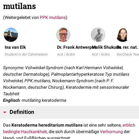
mutilans
(Weitergeleitet von
PPK mutilans
)
Ina van Elk
Dr. Frank Antwerpes
Malik Shukurlu
Dr. rer. nat
Student/in der Zahnmedizin
Arzt | Ärztin
Arzt | Ärztin
DocCheck Te
Synonyme: Vohwinkel-Syndrom (nach Karl Hermann Vohwinkel,
deutscher Dermatologe), Palmoplantarhyperkeratose Typ mutilans
Vohwinkel, PPK mutilans, Nockemann-Syndrom (nach P. F.
Nockemann, deutscher Chirurg), Keratodermie mit sensorineuraler
Taubheit
Englisch
: mutilating keratoderma
Definition
Das
Keratoderma hereditarium mutilans
ist eine sehr seltene,
erblich
bedingte Hautkankheit
, die sich durch übermäßige
Verhornung
der
Hand- und Fußflächen auszeichnet.