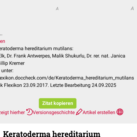
A
A
..
ren
Keratoderma hereditarium mutilans:
lk, Dr. Frank Antwerpes, Malik Shukurlu, Dr. rer. nat. Janica
illip Kremer
 unter:
flexikon.doccheck.com/de/Keratoderma_hereditarium_mutilans
 Flexikon 23.09.2017. Letzte Bearbeitung 24.09.2025
Zitat kopieren
eigt hierher
Versionsgeschichte
Artikel erstellen
Keratoderma hereditarium