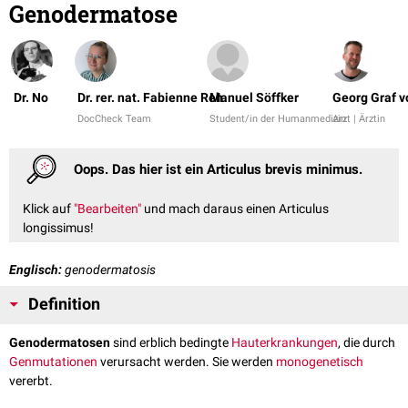
Genodermatose
Dr. No
Dr. rer. nat. Fabienne Reh
Manuel Söffker
Georg Graf 
DocCheck Team
Student/in der Humanmedizin
Arzt | Ärztin
Oops. Das hier ist ein Articulus brevis minimus.
Klick auf
"Bearbeiten"
und mach daraus einen Articulus
longissimus!
Englisch:
genodermatosis
Definition
Genodermatosen
sind erblich bedingte
Hauterkrankungen
, die durch
Genmutationen
verursacht werden. Sie werden
monogenetisch
vererbt.