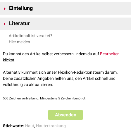
Einteilung
U.a. zählen folgende Erkrankungen zu den Genodermatosen:
Literatur
Epidermolysis bullosa junctionalis
Epidermolysis bullosa dystrophica
Plázár et al.
Dermatoskopie von Genodermatosen
. Dermatologie
Artikelinhalt ist veraltet?
Ichthyosen
(z.B.
Ichthyosis vulgaris
)
(Heidelb). 74(4):256-261. 2023
Hier melden
Hereditäres Angioödem
Morbus Darier
Du kannst den Artikel selbst verbessern, indem du auf
Bearbeiten
Pseudoxanthoma elasticum
klickst.
Morbus Fabry
Alternativ kümmert sich unser Flexikon-Redaktionsteam darum.
Deine zusätzlichen Angaben helfen uns, den Artikel schnell und
vollständig zu aktualisieren:
500
Zeichen verbleibend. Mindestens 5 Zeichen benötigt.
Absenden
Stichworte:
Haut
,
Hauterkrankung