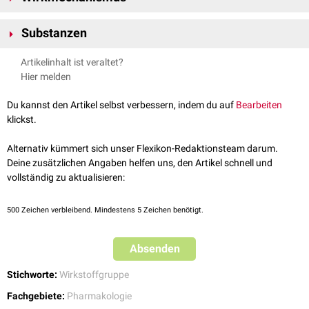
Phosphoinositid-3-Kinasen sind Schlüsselenzyme des
PI3K/AKT/mTOR-
Substanzen
Signalwegs
, der das Zellwachstum, den Zellstoffwechsel und den Beginn
der
Translation
steuert. Die Hemmung dieses für Tumorzellen
Alpelisib
Artikelinhalt ist veraltet?
essentiellen Signalwegs kann die Tumorzelle in die
Apoptose
treiben, was
Buparlisib
Hier melden
zu einer
Regression
des Tumors führt.
Copanlisib
Dactolisib
Du kannst den Artikel selbst verbessern, indem du auf
Bearbeiten
Duvelisib
klickst.
Idelalisib
Leniolisib
Alternativ kümmert sich unser Flexikon-Redaktionsteam darum.
Perifosin
Deine zusätzlichen Angaben helfen uns, den Artikel schnell und
Taselisib
vollständig zu aktualisieren:
Umbralisib
Voxtalisib
500
Zeichen verbleibend. Mindestens 5 Zeichen benötigt.
Absenden
Stichworte:
Wirkstoffgruppe
Fachgebiete:
Pharmakologie