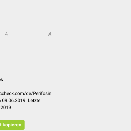
A
A
es
doccheck.com/de/Perifosin
 09.06.2019. Letzte
.2019
at kopieren