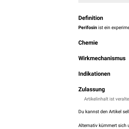
Definition
Perifosin
ist ein experim
Chemie
Die Summenformel von Pe
Wirkmechanismus
Perifosin hemmt den
PI
Indikationen
im Erfolgsfall zur
Regres
Perifosin wurde nach gün
Zulassung
Patienten mit
Kolonkarz
und die weitere Entwicklu
Die Substanz hat
Artikelinhalt ist veralt
Orphan
weiter verfolgt.
Hersteller ist
Aeterna Zen
Du kannst den Artikel se
Alternativ kümmert sich