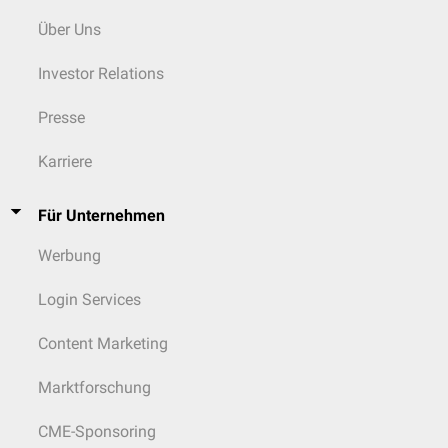
Förderung der β-
Über Uns
Catenin-abhängigen
β-Catenin
Ser675
Genexpression
und
Investor Relations
Zellproliferation
Presse
Modulation der
TGF-β-
Signalübertragung
,
Karriere
Smad2
Ser465
Einfluss auf
Zellwachstum und
Zelldifferenzierung
Für Unternehmen
Werbung
Login Services
Content Marketing
Marktforschung
CME-Sponsoring