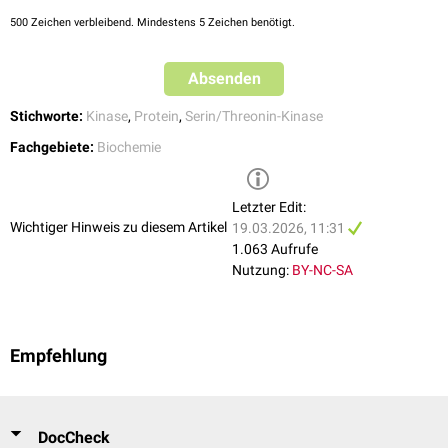
BAD
(BCL2-
Zellüberlebens
durch
500
Zeichen verbleibend. Mindestens 5 Zeichen benötigt.
Antagonist
-
Hemmung der
des Zelltods)
Apoptose
-fördernden
Funktion von BAD
Absenden
Beeinflussung des
Stichworte:
Kinase
,
Protein
,
Serin/Threonin-Kinase
Aktin
-Zytoskeletts
LIMK1
Thr508
Fachgebiete:
Biochemie
durch Regulierung der
Cofilin
-Aktivität
Letzter Edit:
Modulation der
Wichtiger Hinweis zu diesem Artikel
19.03.2026, 11:31
Zellmigration durch
1.063 Aufrufe
Integrin
β5
Ser759/Ser762
Beeinflussung der
Nutzung:
BY-NC-SA
Integrin
-
Signalübertragung
Einfluss auf
Empfehlung
Zelladhäsion
und -
p120-
Ser288
migration durch
Catenin
Regulierung der
Zellkontakte
DocCheck