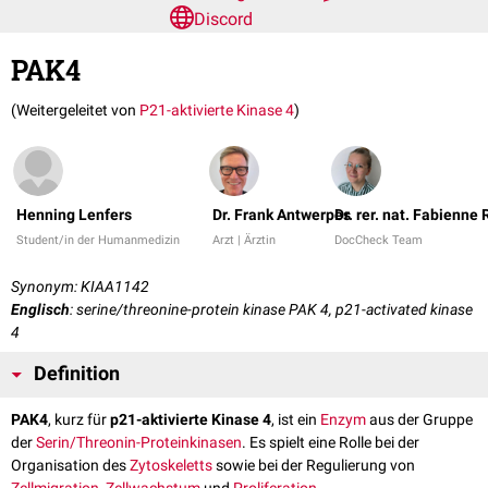
Discord
PAK4
(Weitergeleitet von
P21-aktivierte Kinase 4
)
Henning Lenfers
Dr. Frank Antwerpes
Dr. rer. nat. Fabienne
Student/in der Humanmedizin
Arzt | Ärztin
DocCheck Team
Synonym: KIAA1142
Englisch
: serine/threonine-protein kinase PAK 4, p21-activated kinase
4
Definition
PAK4
, kurz für
p21-aktivierte Kinase 4
, ist ein
Enzym
aus der Gruppe
der
Serin/Threonin-Proteinkinasen
. Es spielt eine Rolle bei der
Organisation des
Zytoskeletts
sowie bei der Regulierung von