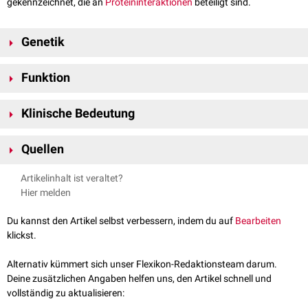
gekennzeichnet, die an
Proteininteraktionen
beteiligt sind.
Genetik
Das LIMK1-
Gen
befindet sich auf
Chromosom 7
am
Genlokus
7q11.23.
Funktion
Die Hauptfunktion der LIM-Kinase 1 ist die Regulation der Dynamik von
Klinische Bedeutung
Aktinfilamenten
. Sie wird mittels
Phosphorylierung
durch die
Kinasen
ROCK1
,
PAK1
und
PAK4
aktiviert. Anschließend phosphoryliert und
Bei mehreren
Krebserkrankungen
wurde eine
Überexpression
der LIM-
inaktiviert sie die Aktin-bindenden und
depolymerisierenden
Faktoren
Quellen
Kinase 1 nachgewiesen. Es wird vermutet, dass sie die Zellmigration und
Cofilin-1
,
Cofilin-2
und
Destrin
. Dies verhindert die Spaltung von
Metastasierung
durch Veränderungen im Zytoskelett fördert. Das
uniprot.org - LIMK1
, abgerufen am 22.11.2024
filamentösem
Aktin (F-Aktin) und stabilisiert das Aktin-Zytoskelett.
Artikelinhalt ist veraltet?
LIMK1-Gen befindet sich zudem in der Region, die beim
Williams-Beuren-
Darüber beeinflusst die LIM-Kinase 1 zelluläre Prozesse wie die
Hier melden
Syndrom
deletiert
ist. Die Kinase ist möglicherweise für einige der bislang
Zellmigration
,
Zellteilung
und
Morphogenese
.
unerklärten
neurologischen
Symptome des
Syndroms
verantwortlich.
Du kannst den Artikel selbst verbessern, indem du auf
Bearbeiten
klickst.
Alternativ kümmert sich unser Flexikon-Redaktionsteam darum.
Deine zusätzlichen Angaben helfen uns, den Artikel schnell und
vollständig zu aktualisieren: