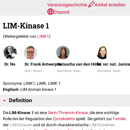
Versionsgeschichte
Artikel erstellen
Discord
LIM-Kinase 1
(Weitergeleitet von
LIMK1
)
Dr. No
Dr. Frank Antwerpes
Natascha van den Höfel
Dr. rer. nat. Janic
Arzt | Ärztin
DocCheck Team
DocCheck Team
Synonyme: LIMK1, LIMK, LIMK-1
Englisch
: LIM domain kinase 1
Definition
Die
LIM-Kinase 1
ist eine
Serin/Threonin-Kinase
, die eine wichtige
Rolle bei der Regulation des
Zytoskeletts
spielt. Sie gehört zur
Familie
der
LIM-Kinasen
und ist durch charakteristische
LIM-Domänen