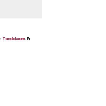
er
Translokasen
. Er
uf
Chromosom 13
am
chondrien im Austausch
el ist das
HHH-Syndrom
,