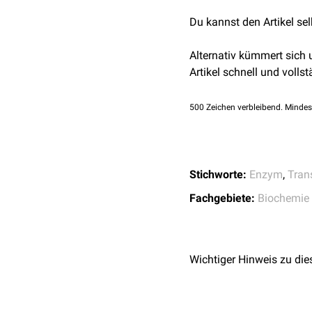
das u.a. durch eine
Hyper
Du kannst den Artikel se
Alternativ kümmert sich
Artikel schnell und vollst
500
Zeichen verbleibend. Mindes
Stichworte:
Enzym
,
Tran
Fachgebiete:
Biochemie
Wichtiger Hinweis zu die