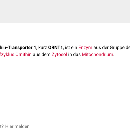
hin-Transporter 1
, kurz
ORNT1
, ist ein
Enzym
aus der Gruppe d
fzyklus
Ornithin
aus dem
Zytosol
in das
Mitochondrium
.
thin-Transporter 1 wird durch das Gen ORNT1 bzw. SLC25A15 a
rt.
aus 301
Aminosäuren
.
embrantransport
von
Ornithin
aus dem
Zytoplasma
in die Mito
ählt ORNT1 zu den
Antiportern
.
et?
-Gens führen zu einer Störung des
Hier melden
Harnstoffzyklus
. Ein Beispi