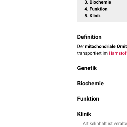
3
Biochemie
4
Funktion
5
Klinik
Definition
Der
mitochondriale Ornit
transportiert im
Harnstof
Genetik
Der mitochondriale Orni
Biochemie
Genlokus
13q14.11 kodie
ORNT1 ist ein
Polypeptid
Funktion
ORNT1 katalysiert den
M
Klinik
gegen
Citrullin
. Damit z
Mutationen
Artikelinhalt ist veralt
des SLC25A15