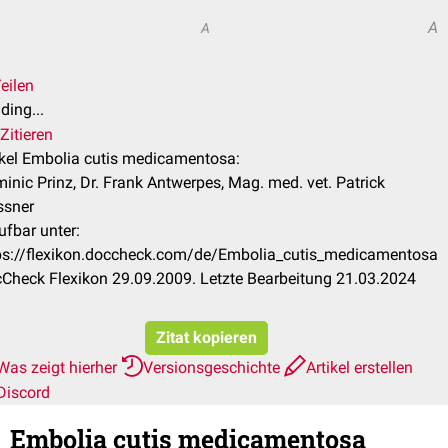
A
A
eilen
ding...
Zitieren
ikel Embolia cutis medicamentosa:
inic Prinz, Dr. Frank Antwerpes, Mag. med. vet. Patrick
sner
ufbar unter:
ps://flexikon.doccheck.com/de/Embolia_cutis_medicamentosa
Check Flexikon 29.09.2009. Letzte Bearbeitung 21.03.2024
Zitat kopieren
Was zeigt hierher
Versionsgeschichte
Artikel erstellen
Discord
Embolia cutis medicamentosa