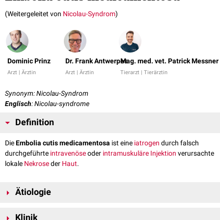
(Weitergeleitet von
Nicolau-Syndrom
)
Dominic Prinz
Dr. Frank Antwerpes
Mag. med. vet. Patrick Messner
Arzt | Ärztin
Arzt | Ärztin
Tierarzt | Tierärztin
Synonym: Nicolau-Syndrom
Englisch
: Nicolau-syndrome
Definition
Die
Embolia cutis medicamentosa
ist eine
iatrogen
durch falsch
durchgeführte
intravenöse
oder
intramuskuläre Injektion
verursachte
lokale
Nekrose
der
Haut
.
Ätiologie
Sie entsteht durch versehentliche intraarterielle
Applikation
von
Klinik
kristalloiden Injektionslösungen (z.B.
Depotpenicilline
,