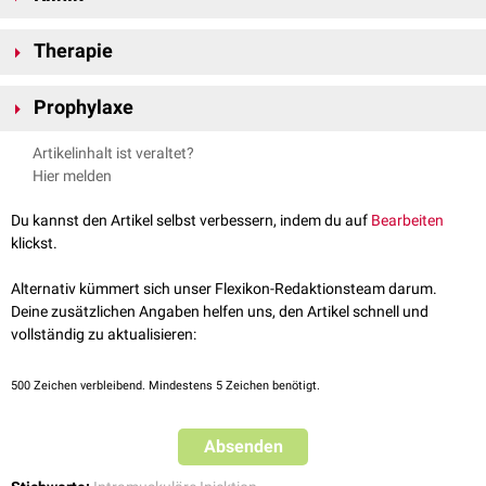
Lokalanästhetika
), die
Gefäßokklusionen
mit nachfolgender
Der arterielle Gefäßverschluss äußert sich durch starke Schmerzen
post
Gewebs
ischämie
und
aseptischer
Nekrose verursachen.
Therapie
injectionem
. Im weiteren Verlauf kommt es zur Blässe, livider Verfärbung
und anschließender Nekrotisierung des betroffenen Hautareals. In
Die Therapie der Embolia cutis medicamentosa besteht in der Zuwartung
Abhängigkeit des betroffenen Gefäßes können auch
Nerven
involviert
Prophylaxe
und chirurgischen Nekrose- (ggf.
Nekrosektomie
) und Wundbehandlung.
sein, deren Minderversorgung sich in Muskel- und/oder
Zur Verhinderung der E.c.m. ist bei jeder i.m- Injektion vor
Applikation
der
Sensibilitätsstörungen
äußert.
Artikelinhalt ist veraltet?
Injektionslösung
eine
Aspiration
durchzuführen, um sicherzustellen,
Hier melden
dass kein Gefäß punktiert wurde.
Du kannst den Artikel selbst verbessern, indem du auf
Bearbeiten
klickst.
Alternativ kümmert sich unser Flexikon-Redaktionsteam darum.
Deine zusätzlichen Angaben helfen uns, den Artikel schnell und
vollständig zu aktualisieren:
500
Zeichen verbleibend. Mindestens 5 Zeichen benötigt.
Absenden