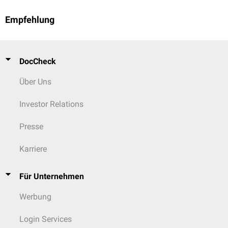
Empfehlung
DocCheck
Über Uns
Investor Relations
Presse
Karriere
Für Unternehmen
Werbung
Login Services