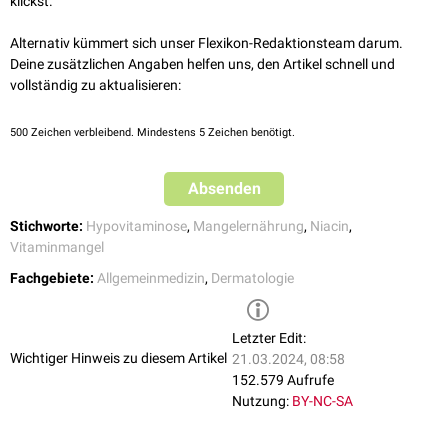
klickst.
Hartnup-Krankheit
Eine der Pellagra verwandte Erkrankung ist die
Hartnup-Krankheit
, bei
Alternativ kümmert sich unser Flexikon-Redaktionsteam darum.
der es
genetisch
bedingt zu einer
Resorptionsstörung
von neutralen
Deine zusätzlichen Angaben helfen uns, den Artikel schnell und
Aminosäuren und somit zu pellagra-ähnlichen Symptomen kommt.
vollständig zu aktualisieren:
Weitere Auslöser
500
Zeichen verbleibend. Mindestens 5 Zeichen benötigt.
Weitere Auslöser für einen Niacinmangel sind:
Alkoholabusus
Absenden
Zirrhose
längere Einnahme von
Isoniazid
Stichworte:
Hypovitaminose
,
Mangelernährung
,
Niacin
,
Vitaminmangel
Fachgebiete:
Allgemeinmedizin
,
Dermatologie
Letzter Edit:
Wichtiger Hinweis zu diesem Artikel
21.03.2024, 08:58
152.579 Aufrufe
Nutzung:
BY-NC-SA