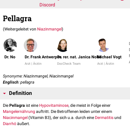
Discord
Pellagra
(Weitergeleitet von
Niazinmangel
)
Dr. No
Dr. Frank Antwerpes
Dr. rer. nat. Janica Nolte
Michael Vogt
Arzt | Ärztin
DocCheck Team
Arzt | Ärztin
Synonyme: Niazinmangel, Niacinmangel
Englisch
: pellagra
Definition
Die
Pellagra
ist eine
Hypovitaminose
, die meist in Folge einer
Mangelernährung
auftritt. Die Betroffenen leiden unter einem
Niacinmangel
(Vitamin B3), der sich u.a. durch eine
Dermatitis
und
Diarrhö
äußert.