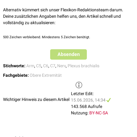
brachialis abgehen.
volaren
und einen
dorsalen
Ast.
Alternativ kümmert sich unser Flexikon-Redaktionsteam darum.
Sensibel innerviert der Nervus musculocutaneus über den Nervus
Deine zusätzlichen Angaben helfen uns, den Artikel schnell und
cutaneus antebrachii lateralis die Haut der
lateralen
(radialen)
vollständig zu aktualisieren:
Unterarmseite sowie Teile der Gelenkkapsel des
Ellenbogengelenks
.
500
Zeichen verbleibend. Mindestens 5 Zeichen benötigt.
Absenden
Stichworte:
Arm
,
C5
,
C6
,
C7
,
Nerv
,
Plexus brachialis
Fachgebiete:
Obere Extremität
Letzter Edit:
Wichtiger Hinweis zu diesem Artikel
15.06.2026, 14:34
143.568 Aufrufe
Nutzung:
BY-NC-SA