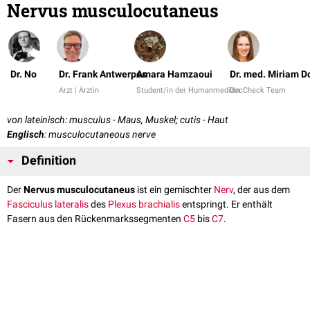
Nervus musculocutaneus
Dr. No
Dr. Frank Antwerpes
Amara Hamzaoui
Dr. med. Miriam 
Arzt | Ärztin
Student/in der Humanmedizin
DocCheck Team
von lateinisch: musculus - Maus, Muskel; cutis - Haut
Englisch
: musculocutaneous nerve
Definition
Der
Nervus musculocutaneus
ist ein gemischter
Nerv
, der aus dem
Fasciculus lateralis
des
Plexus brachialis
entspringt. Er enthält
Fasern aus den Rückenmarkssegmenten
C5
bis
C7
.