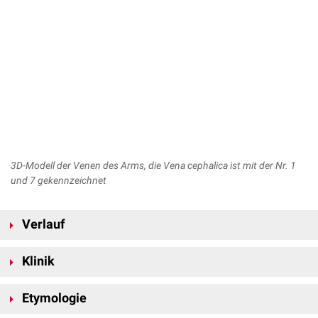
3D-Modell der Venen des Arms, die Vena cephalica ist mit der Nr. 1
und 7 gekennzeichnet
Verlauf
Die Vena cephalica beginnt an der
Dorsalfläche
des
Daumens
und wird
Klinik
aus dem
Rete venosum dorsale manus
gespeist. Sie zieht als
Vena
cephalica antebrachii
auf die
radiale
Seite des Unterarms, läuft über die
Die Vena cephalica ist eine großlumige Vene, die sich für die
Ellenbeuge, daraufhin an der
lateralen
Seite des
Musculus biceps brachii
Etymologie
Blutentnahme
ebenso gut eignet wie zum Setzen eines peripheren
um anschließend in den
Sulcus deltoideopectoralis
zu gelangen.
Venenkatheters
(PVK). Sie wird daher im klinischen Alltag häufig