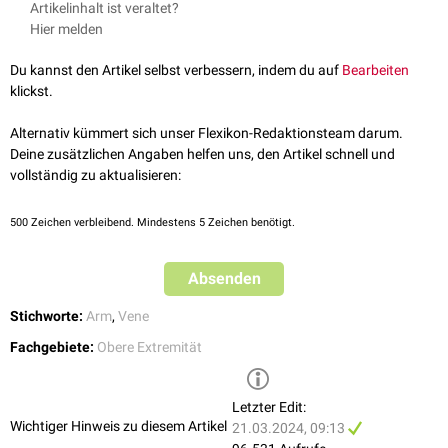
Artikelinhalt ist veraltet?
die
Venenpunktion
und die Aufnahme eines
peripheren Venenkatheters
.
Faszienschlitz (
Hiatus basilicus
) der
Fascia brachii
zu treten und danach
Hier melden
zwischen den benachbarten Muskeln in die Tiefe zu ziehen. Am
Unterrand des
Musculus teres major
nimmt sie die
Vena circumflexa
Du kannst den Artikel selbst verbessern, indem du auf
Bearbeiten
humeri anterior
und
posterior
auf, um kurz danach gemeinsam mit der
klickst.
Vena brachialis
die
Vena axillaris
zu formen.
Alternativ kümmert sich unser Flexikon-Redaktionsteam darum.
Deine zusätzlichen Angaben helfen uns, den Artikel schnell und
vollständig zu aktualisieren:
500
Zeichen verbleibend. Mindestens 5 Zeichen benötigt.
Absenden
Stichworte:
Arm
,
Vene
Fachgebiete:
Obere Extremität
Letzter Edit:
Wichtiger Hinweis zu diesem Artikel
21.03.2024, 09:13