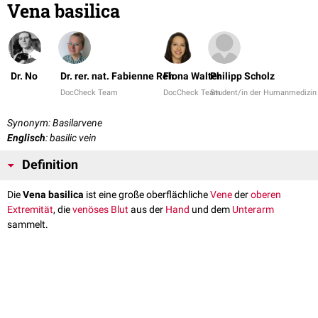
Vena basilica
Dr. No
Dr. rer. nat. Fabienne Reh
Fiona Walter
Philipp Scholz
DocCheck Team
DocCheck Team
Student/in der Humanmedizin
Synonym: Basilarvene
Englisch
: basilic vein
Definition
Die
Vena basilica
ist eine große oberflächliche
Vene
der
oberen
Extremität
, die
venöses
Blut
aus der
Hand
und dem
Unterarm
sammelt.