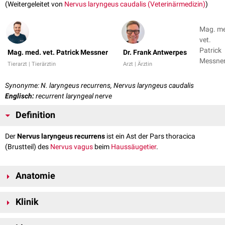
(Weitergeleitet von
Nervus laryngeus caudalis (Veterinärmedizin)
)
Mag. m
vet.
Patrick
Mag. med. vet. Patrick Messner
Dr. Frank Antwerpes
Messner
Tierarzt | Tierärztin
Arzt | Ärztin
Dr. Fran
Antwer
Synonyme: N. laryngeus recurrens, Nervus laryngeus caudalis
Englisch:
recurrent laryngeal nerve
Definition
Der
Nervus laryngeus recurrens
ist ein Ast der Pars thoracica
(Brustteil) des
Nervus vagus
beim
Haussäugetier
.
Anatomie
Der Nervus laryngeus zweigt beiderseits in unterschiedlicher Höhe vom
Klinik
Nervus vagus ab.
Eine Lähmung des Nervus laryngeus reccurens führt infolge meist
Nervus laryngeus recurrens dexter