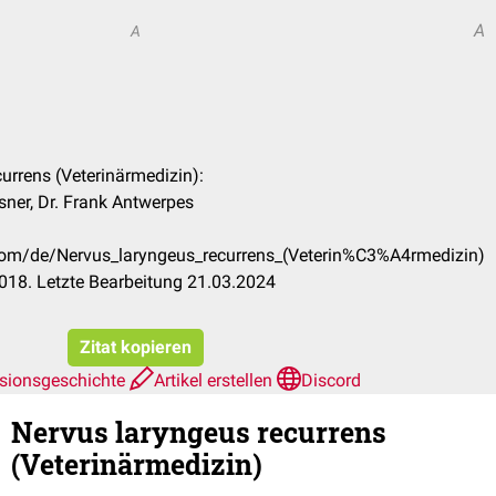
A
A
currens (Veterinärmedizin):
sner, Dr. Frank Antwerpes
.com/de/Nervus_laryngeus_recurrens_(Veterin%C3%A4rmedizin)
018. Letzte Bearbeitung 21.03.2024
Zitat kopieren
sionsgeschichte
Artikel erstellen
Discord
Nervus laryngeus recurrens
(Veterinärmedizin)