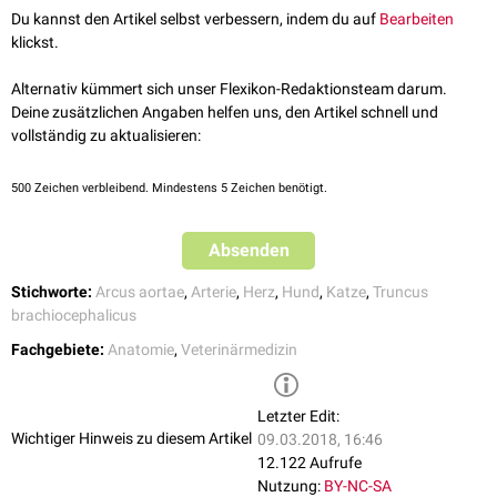
Haussäugetiere: Lehrbuch und Farbatlas für Studium und Praxis.
Einzige Ausnahme stellen hierbei die
Fleischfresser
dar, bei denen die
Du kannst den Artikel selbst verbessern, indem du auf
Bearbeiten
Schattauer Verlag, 2014.
linke Arteria carotis communis noch vor dem Abgang der Arteria carotis
klickst.
communis dextra gesondert aus dem Truncus brachiocephalicus
hervorgeht. Aufgrund der getrennten Ursprungsstellen ist entsprechend
Alternativ kümmert sich unser Flexikon-Redaktionsteam darum.
kein Truncus bicaroticus ausgebildet.
Deine zusätzlichen Angaben helfen uns, den Artikel schnell und
vollständig zu aktualisieren:
500
Zeichen verbleibend. Mindestens 5 Zeichen benötigt.
Absenden
Stichworte:
Arcus aortae
,
Arterie
,
Herz
,
Hund
,
Katze
,
Truncus
brachiocephalicus
Fachgebiete:
Anatomie
,
Veterinärmedizin
Letzter Edit:
Wichtiger Hinweis zu diesem Artikel
09.03.2018, 16:46
12.122 Aufrufe
Nutzung:
BY-NC-SA