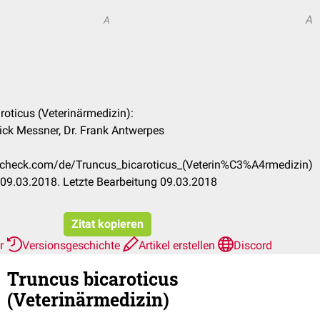
A
A
aroticus (Veterinärmedizin):
ick Messner, Dr. Frank Antwerpes
occheck.com/de/Truncus_bicaroticus_(Veterin%C3%A4rmedizin)
09.03.2018. Letzte Bearbeitung 09.03.2018
Zitat kopieren
er
Versionsgeschichte
Artikel erstellen
Discord
Truncus bicaroticus
(Veterinärmedizin)