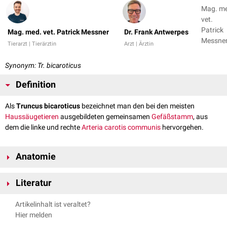
Mag. m
vet.
Patrick
Mag. med. vet. Patrick Messner
Dr. Frank Antwerpes
Messner
Tierarzt | Tierärztin
Arzt | Ärztin
Dr. Fran
Antwer
Synonym: Tr. bicaroticus
Definition
Als
Truncus bicaroticus
bezeichnet man den bei den meisten
Haussäugetieren
ausgebildeten gemeinsamen
Gefäßstamm
, aus
dem die linke und rechte
Arteria carotis communis
hervorgehen.
Anatomie
Der
Truncus brachiocephalicus
entlässt den nach
kranial
gerichteten
Literatur
Truncus bicaroticus. Dieser kurze, aber weitlumige Gefäßstamm teilt sich
in weiterer Folge in die beiden Hauptschlagadern (Karotiden) auf:
Nickel, Richard, August Schummer, Eugen Seiferle. Band III:
Artikelinhalt ist veraltet?
Arteria carotis communis sinistra
Kreislaufsystem. Lehrbuch der Anatomie der Haustiere. Parey, 2004.
Hier melden
Arteria carotis communis dextra
König, Horst Erich, Hans-Georg Liebich. Anatomie der