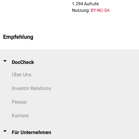
geht der besonders starke
Nervus ischiadicus
hervor.
1.294 Aufrufe
Nutzung:
BY-NC-SA
Empfehlung
DocCheck
Über Uns
Investor Relations
Presse
Karriere
Für Unternehmen