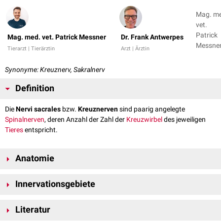
Mag. m
vet.
Patrick
Mag. med. vet. Patrick Messner
Dr. Frank Antwerpes
Messner
Tierarzt | Tierärztin
Arzt | Ärztin
Dr. Fran
Antwer
Synonyme: Kreuznerv, Sakralnerv
Definition
Die
Nervi sacrales
bzw.
Kreuznerven
sind paarig angelegte
Spinalnerven
, deren Anzahl der Zahl der
Kreuzwirbel
des jeweiligen
Tieres
entspricht.
Anatomie
Die Nervi sacrales entspringen dicht aufeinanderfolgend aus dem
Innervationsgebiete
kaudalen
Rückenmarksende
, wobei sie mit diesem anfangs noch paralell
im
Wirbelkanal
verlaufen und so zur Bildung der
Cauda equina
beitragen.
Bevor sie den Wirbelkanal verlassen, erfolgt ihre Aufteilung in
Nerv:
motorisch:
sensibel:
Dorsal-
und
Literatur
Ventraläste
.