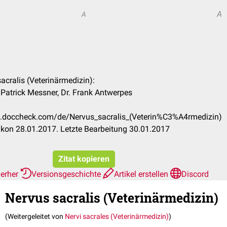
A
A
sacralis (Veterinärmedizin):
 Patrick Messner, Dr. Frank Antwerpes
on.doccheck.com/de/Nervus_sacralis_(Veterin%C3%A4rmedizin)
kon 28.01.2017. Letzte Bearbeitung 30.01.2017
Zitat kopieren
ierher
Versionsgeschichte
Artikel erstellen
Discord
Nervus sacralis (Veterinärmedizin)
(Weitergeleitet von
Nervi sacrales (Veterinärmedizin)
)