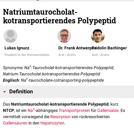
Natriumtaurocholat-
kotransportierendes Polypeptid
Lukas Ignucz
Dr. Frank Antwerpes
Fridolin Bachinger
Student/in der Humanmedizin
Arzt | Ärztin
Arzt | Ärztin
+
Synonyme: Na
-Taurocholat-kotransportierendes Polypeptid,
Natrium-Taurocholat-kotransportierendes Polypeptid
+
Englisch
: Na
-taurocholate-cotransporting-polypeptide
Definition
Das
Natriumtaurocholat-kotransportierende Polypeptid
, kurz
+
NTCP
, ist ein
Na
-abhängiges
Transportprotein
für
Gallensalze
. Es
vermittelt vorwiegend die
Resorption
von rückresorbierten
Gallensäuren
in den
Hepatozyten
.