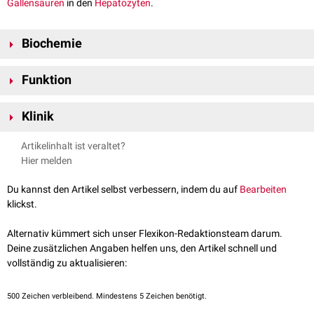
Gallensäuren
in den
Hepatozyten
.
Biochemie
NTCP besitzt eine
molare Masse
von 56
kDa
und besteht aus 349
Funktion
+
Aminosäuren
. Es bindet Na
-Ionen und Gallensäuren und befördert sie
im
Antiport
zur jeweils entgegengesetzten Seite der Zellmembran. Dabei
Hepatozyten besitzen eine
Zellpolarität
: An der
basolateralen
Membran
+
+
nutzt das Transportsystem den von der
Na
/K
-ATPase
geförderten
Klinik
sind sie den
Sinusoiden
zugewandt, am
apikalen
Zellpol den
Canaliculi
+
Na
-Gradienten.
biliferi
. Die NTCP befinden sich am basolateralen Zellpol und
Das NTCP wird sowohl vom
Hepatitis-B-Virus
als auch vom
Hepatitis-D-
Artikelinhalt ist veraltet?
transportieren primäre sowie sekundäre Gallensäuren in das
Zytosol
des
Virus
verwendet, um in das Zellinnere einzudringen.
Hier melden
Hepatozyten.
Du kannst den Artikel selbst verbessern, indem du auf
Bearbeiten
klickst.
Alternativ kümmert sich unser Flexikon-Redaktionsteam darum.
Deine zusätzlichen Angaben helfen uns, den Artikel schnell und
vollständig zu aktualisieren:
500
Zeichen verbleibend. Mindestens 5 Zeichen benötigt.