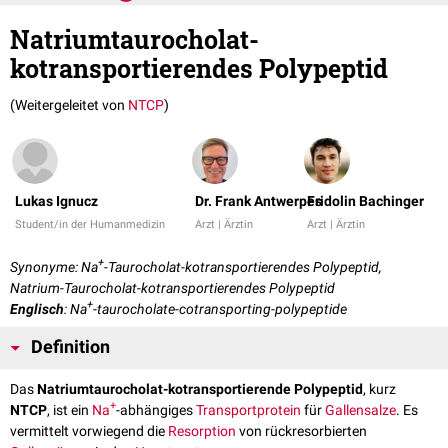
Natriumtaurocholat-
kotransportierendes Polypeptid
(Weitergeleitet von
NTCP
)
Lukas Ignucz
Dr. Frank Antwerpes
Fridolin Bachinger
Student/in der Humanmedizin
Arzt | Ärztin
Arzt | Ärztin
+
Synonyme: Na
-Taurocholat-kotransportierendes Polypeptid,
Natrium-Taurocholat-kotransportierendes Polypeptid
+
Englisch
: Na
-taurocholate-cotransporting-polypeptide
Definition
Das
Natriumtaurocholat-kotransportierende Polypeptid
, kurz
+
NTCP
, ist ein
Na
-abhängiges
Transportprotein
für
Gallensalze
. Es
vermittelt vorwiegend die
Resorption
von rückresorbierten