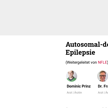
Autosomal-do
Epilepsie
(Weitergeleitet von
NFLE
Dominic Prinz
Dr. F
Arzt | Ärztin
Arzt | Ä