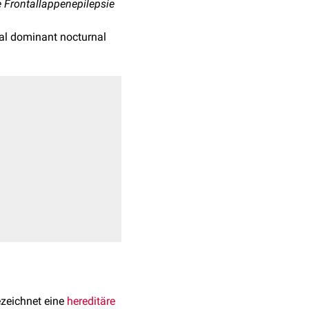
+
 Frontallappenepilepsie
4
al dominant nocturnal
ezeichnet eine
hereditäre