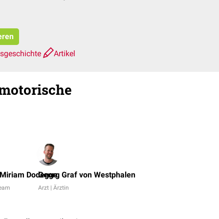
eren
nsgeschichte
Artikel
rmotorische
Dominic
Prinz,
 Miriam Dodegge
Georg Graf von Westphalen
Dr.
Team
Arzt | Ärztin
Frank
Antwerpes