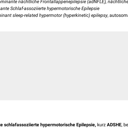
inante nächtliche Frontallappenepilepsie (adNFLE), nächtliche
nte Schlaf-assoziierte hypermotorische Epilepsie
nant sleep-related hypermotor (hyperkinetic) epilepsy
, autosom
 schlafassoziierte hypermotorische Epilepsie,
kurz
ADSHE
, b