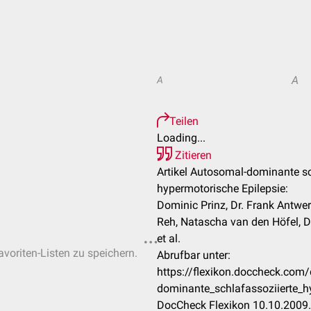
A
A
Teilen
Loading...
Zitieren
Artikel Autosomal-dominante sc
hypermotorische Epilepsie:
Dominic Prinz, Dr. Frank Antwerp
Reh, Natascha van den Höfel, 
et al.
avoriten-Listen zu speichern.
Abrufbar unter:
https://flexikon.doccheck.com
dominante_schlafassoziierte_h
DocCheck Flexikon 10.10.2009.