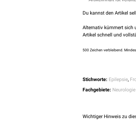
siehe auch:
Epilepsie
,
Ace
NPRL2
GeneReviews –
Autos
NPRL3
Du kannst den Artikel se
23.03.2026
STX1B
Beteiligt sind insbesonde
Alternativ kümmert sich
Artikel schnell und vollst
Gene der neuronalen 
Gene des
GATOR1-Ko
sowie KCNT1, CRH, 
500
Zeichen verbleibend. Mindes
Für CHRNA2, CHRNA4, C
NPRL2, NPRL3 und STX1
der daraus resultierenden
Stichworte:
Epilepsie
,
Fr
Fachgebiete:
Neurologie
Wichtiger Hinweis zu die