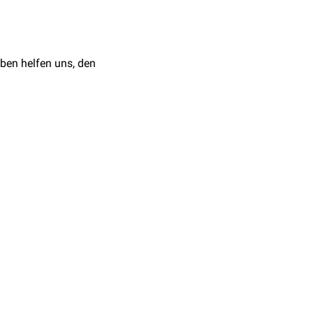
psy
, abgerufen am
ben helfen uns, den
2),
enommen. Für DEPDC5,
naue
Pathophysiologie
tändig geklärt.