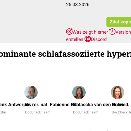
25.03.2026
Zitat kopi
Was zeigt hierher
Versio
erstellen
Discord
minante schlafassoziierte hype
)
rank Antwerpes
Dr. rer. nat. Fabienne Reh
Natascha van den Höfel
Dr. med.
rztin
DocCheck Team
DocCheck Team
DocCheck 