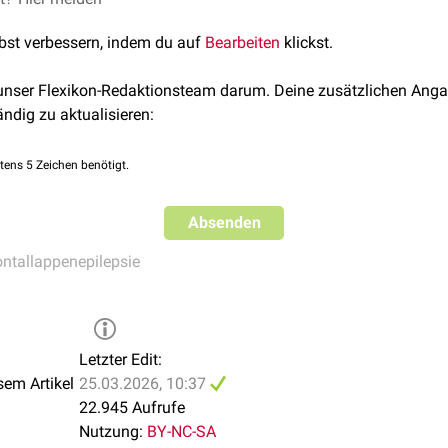
tylcholin
,
Ionenkanal
,
Antikonvulsivum
omal Dominant Sleep-Related Hypermotor (Hyperkinetic) Epile
lbst verbessern, indem du auf
Bearbeiten
klickst.
re:
 unser Flexikon-Redaktionsteam darum. Deine zusätzlichen Anga
ändig zu aktualisieren:
nikotinischen
Acetylcholinrezeptoren
(CHRNA2, CHRNA4, CHRNB
mplexes
(DEPDC5, NPRL2, NPRL3),
CABP4 und STX1B.
tens 5 Zeichen benötigt.
HRNB2 und KCNT1 wird ein
Gain-of-Function-Mechanismus
ang
B wird ein
Loss-of-Function-Mechanismus
Absenden
beschrieben. Die ge
 neuronalen Übererregbarkeit ist jedoch bisher (2026) nicht volls
ontallappenepilepsie
Letzter Edit:
sem Artikel
25.03.2026, 10:37
22.945 Aufrufe
Nutzung:
BY-NC-SA