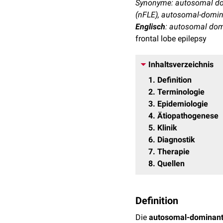
Synonyme: autosomal dom
(nFLE), autosomal-domina
Englisch
: autosomal domi
frontal lobe epilepsy
Inhaltsverzeichnis
1
Definition
2
Terminologie
3
Epidemiologie
4
Ätiopathogenese
5
Klinik
6
Diagnostik
7
Therapie
8
Quellen
Definition
Die
autosomal-dominante