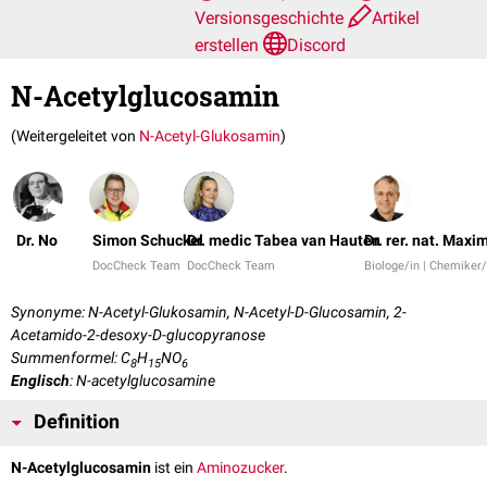
Versionsgeschichte
Artikel
erstellen
Discord
N-Acetylglucosamin
(Weitergeleitet von
N-Acetyl-Glukosamin
)
Dr. No
Simon Schuckel
Dr. medic Tabea van Hauten
Dr. rer. nat. Maxi
DocCheck Team
DocCheck Team
Biologe/in | Chemiker/
Synonyme: N-Acetyl-Glukosamin, N-Acetyl-D-Glucosamin, 2-
Acetamido-2-desoxy-D-glucopyranose
Summenformel: C
H
NO
8
15
6
Englisch
: N-acetylglucosamine
Definition
N-Acetylglucosamin
ist ein
Aminozucker
.