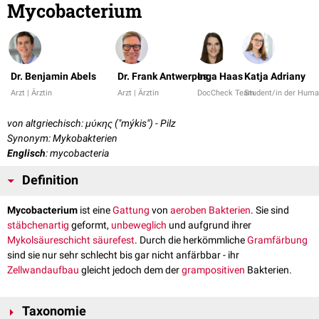
Mycobacterium
Dr. Benjamin Abels
Dr. Frank Antwerpes
Inga Haas
Katja Adriany
Arzt | Ärztin
Arzt | Ärztin
DocCheck Team
Student/in der Hum
von altgriechisch: μύκης ("mýkis") - Pilz
Synonym: Mykobakterien
Englisch
: mycobacteria
Definition
Mycobacterium
ist eine
Gattung
von
aeroben
Bakterien
. Sie sind
stäbchenartig
geformt,
unbeweglich
und aufgrund ihrer
Mykolsäureschicht
säurefest
. Durch die herkömmliche
Gramfärbung
sind sie nur sehr schlecht bis gar nicht anfärbbar - ihr
Zellwandaufbau
gleicht jedoch dem der
grampositiven
Bakterien.
Taxonomie