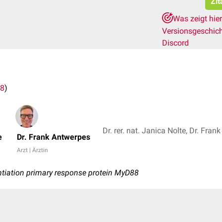
Zit
Was zeigt hie
Versionsgeschic
Discord
8
)
Dr. rer. nat. Janica Nolte, Dr. Fra
e
Dr. Frank Antwerpes
Arzt | Ärztin
entiation primary response protein MyD88