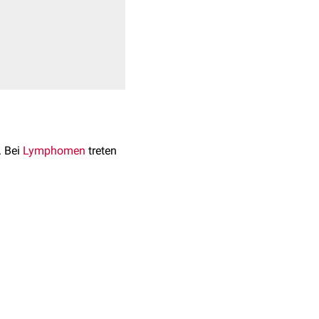
. Bei
Lymphomen
treten
s in der Lage zur
n
und
Interleukin-1-