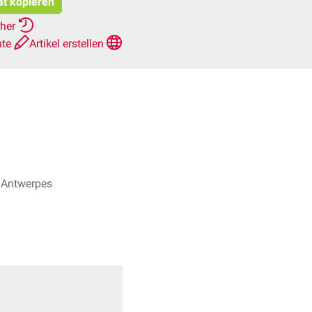
at kopieren
rher
hte
Artikel erstellen
nk Antwerpes