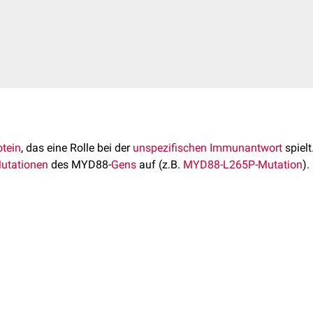
otein
, das eine Rolle bei der
unspezifischen Immunantwort
spielt
utationen
des MYD88-
Gens
auf (z.B.
MYD88-L265P-Mutation
).
f
Chromosom 3
am
Genlokus
3p22.2
kodiert
.
th-Domäne
sowie eine
TIR-Domäne
. Über die Death-Domäne ist e
ie
Signalkaskaden
, die durch Aktivierung von
Toll-like Rezeptore