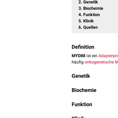
2
Genetik
3
Biochemie
4
Funktion
5
Klinik
6
Quellen
Definition
MYD88
ist ein
Adapterpr
häufig
onkogenetische
M
Genetik
Das MYD88–Gen ist au
Biochemie
MYD88 enthält eine
Dea
Funktion
Homodimerisierung
.
MYD88 ist involviert in d