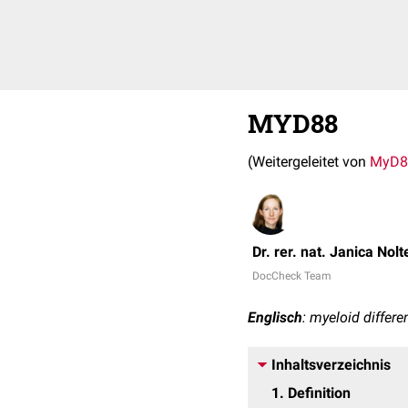
MYD88
(Weitergeleitet von
MyD8
Dr. rer. nat. Janica Nolt
DocCheck Team
Englisch
: myeloid differ
Inhaltsverzeichnis
1
Definition