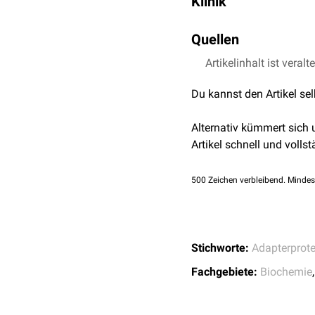
Klinik
Rezeptoren
iniitiert wer
für die Bindung von
IRAK
Mutationen im MYD88-Ge
Myddosom
Quellen
bezeichnet wi
Immundefizienz
.
Entzündungsantwort
.
Artikelinhalt ist veralt
uniprot.org - MYD88
Zudem treten Mutationen
Ngo et al.
Oncogenica
Erkrankungen.
Du kannst den Artikel se
Alternativ kümmert sich
Artikel schnell und vollst
500
Zeichen verbleibend. Mindes
Stichworte:
Adapterprote
Fachgebiete:
Biochemie