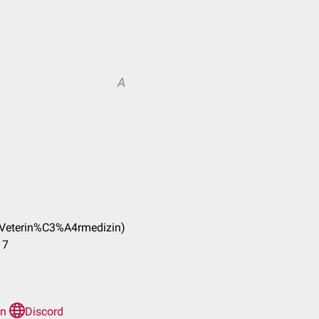
A
(Veterin%C3%A4rmedizin)
17
en
Discord