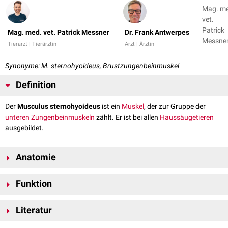
Mag. m
vet.
Patrick
Mag. med. vet. Patrick Messner
Dr. Frank Antwerpes
Messner
Tierarzt | Tierärztin
Arzt | Ärztin
Dr. Fran
Antwer
Synonyme: M. sternohyoideus, Brustzungenbeinmuskel
Definition
Der
Musculus sternohyoideus
ist ein
Muskel
, der zur Gruppe der
unteren Zungenbeinmuskeln
zählt. Er ist bei allen
Haussäugetieren
ausgebildet.
Anatomie
Der Musculus sternohyoideus ist ein platter und schmaler Muskel,
Funktion
welcher der
Luftröhre
ventralseitig
direkt aufliegt. Er ist in seinem
Anfangsabschnitt in der
Medianen
mit seinem
kontralateralen
Bei Kontraktion bewirkt der Muskel ein Rückwärtsziehen des
Gegenpart und den
Musculi sternothyreoidei
verbunden.
Literatur
Zungenbeins und damit der gesamten
Zunge
.
Verlauf
Nickel, Richard, August Schummer, and Eugen Seiferle. Band I: