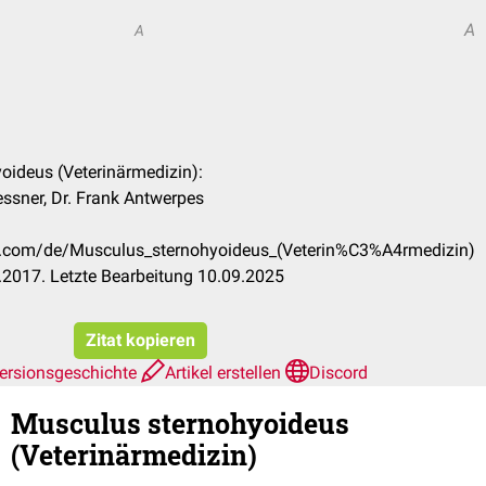
A
A
oideus (Veterinärmedizin):
essner, Dr. Frank Antwerpes
ck.com/de/Musculus_sternohyoideus_(Veterin%C3%A4rmedizin)
2017. Letzte Bearbeitung 10.09.2025
Zitat kopieren
ersionsgeschichte
Artikel erstellen
Discord
Musculus sternohyoideus
(Veterinärmedizin)