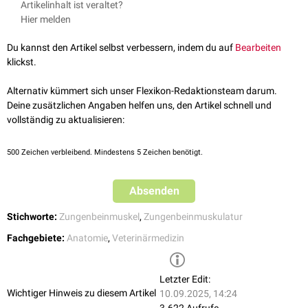
Artikelinhalt ist veraltet?
Bewegungsapparat. Lehrbuch der Anatomie der Haustiere. Parey,
Der Muskel entspringt am
Manubrium sterni
und zieht zum Körper des
Hier melden
2004.
Zungenbeins
.
Du kannst den Artikel selbst verbessern, indem du auf
Bearbeiten
Innervation
klickst.
Der Musculus sternohyoideus wird vom
Ventralast
des
1. Halsnerven
motorisch
versorgt.
Alternativ kümmert sich unser Flexikon-Redaktionsteam darum.
Deine zusätzlichen Angaben helfen uns, den Artikel schnell und
vollständig zu aktualisieren:
500
Zeichen verbleibend. Mindestens 5 Zeichen benötigt.
Absenden
Stichworte:
Zungenbeinmuskel
,
Zungenbeinmuskulatur
Fachgebiete:
Anatomie
,
Veterinärmedizin
Letzter Edit:
Wichtiger Hinweis zu diesem Artikel
10.09.2025, 14:24