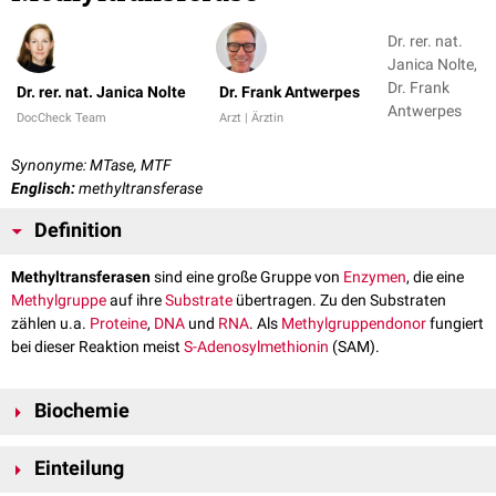
Dr. rer. nat.
Janica Nolte,
Dr. Frank
Dr. rer. nat. Janica Nolte
Dr. Frank Antwerpes
Antwerpes
DocCheck Team
Arzt | Ärztin
Synonyme: MTase, MTF
Englisch:
methyltransferase
Definition
Methyltransferasen
sind eine große Gruppe von
Enzymen
, die eine
Methylgruppe
auf ihre
Substrate
übertragen. Zu den Substraten
zählen u.a.
Proteine
,
DNA
und
RNA
. Als
Methylgruppendonor
fungiert
bei dieser Reaktion meist
S-Adenosylmethionin
(SAM).
Biochemie
Die Ausbildung der
kovalenten
Bindung erfolgt durch eine
nukleophile
Einteilung
Substitution
(SN2-Reaktion). Hierbei ist das
Schwefelatom
des SAMs die
Abgangsgruppe
, die beispielsweise durch das
nukleophile
ε-