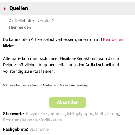
Im
humanen
Genom
sind mehr als 200 bekannte und
putative
Stickstoffatom
der
Aminogruppe
eines
Lysinrests
katalytisch
Quellen
[
1
]
Methyltransferasen
kodiert
.
Sie lassen sich hinsichtlich
angegriffen wird. Nach der
Deprotonierung
des Stickstoffatoms findet
unterschiedlicher Eigenschaften klassifizieren:
↑
Petrossian und Clarke
Uncovering the Human
der Transfer der Methylgruppe statt und SAM wird zu
S-
Artikelinhalt ist veraltet?
Methyltransferasome
Molecular & Cellular Proteomics, 2011
Adenosylhomocystein
umgewandelt.
...nach Substrat
Hier melden
DNA-Methyltransferasen
Du kannst den Artikel selbst verbessern, indem du auf
Bearbeiten
RNA-Methyltransferasen
klickst.
Protein-Methyltransferasen
Lipid-Methyltransferasen
Alternativ kümmert sich unser Flexikon-Redaktionsteam darum.
Deine zusätzlichen Angaben helfen uns, den Artikel schnell und
...nach struktureller Verwandtschaft
vollständig zu aktualisieren:
Seven-β-Strand (
Klasse-I-Methyltransferasen
)
SET-Domäne (
Klasse-II-Methyltransferasen
)
SPOUT-Methyltransferasen
500
Zeichen verbleibend. Mindestens 5 Zeichen benötigt.
Radikale-SAM-Methyltransferasen
Transmembran-Methyltransferasen
Absenden
Precorrin-like-Methyltransferasen
MetH-Aktivierungsdomäne-Methyltransferasen
Stichworte:
Enzym
,
Enzymfamilie
,
Methylgruppe
,
Methylierung
,
Homocystein-Methyltransferasen
Posttranslationale Modifikation
TYW3-like-Methyltransferasen
Fachgebiete:
Biochemie