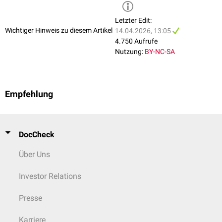
...nach Modifikationsart
prozessive
Methyltransferasen: bleiben beim Hinzufügen von
Letzter Edit:
mehreren Methylgruppen an das Substrat gebunden
Wichtiger Hinweis zu diesem Artikel
14.04.2026, 13:05
distributive Methyltransferasen: müssen nach jeder
4.750 Aufrufe
Methylierungsreaktion vom Substrat
dissoziieren
und dann erneut
Nutzung:
BY-NC-SA
binden
Empfehlung
DocCheck
Über Uns
Investor Relations
Presse
Karriere