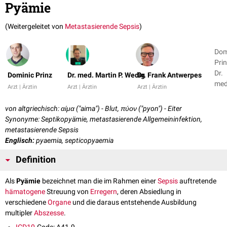
Pyämie
(Weitergeleitet von
Metastasierende Sepsis
)
Dom
Prin
Dr.
Dominic Prinz
Dr. med. Martin P. Wedig
Dr. Frank Antwerpes
med
Arzt | Ärztin
Arzt | Ärztin
Arzt | Ärztin
Mar
P.
von altgriechisch: αίμα ("aima") - Blut, πύον ("pyon") - Eiter
Wedi
Synonyme: Septikopyämie, metastasierende Allgemeininfektion,
1
metastasierende Sepsis
Englisch:
pyaemia, septicopyaemia
Definition
Als
Pyämie
bezeichnet man die im Rahmen einer
Sepsis
auftretende
hämatogene
Streuung von
Erregern
, deren Absiedlung in
verschiedene
Organe
und die daraus entstehende Ausbildung
multipler
Abszesse
.