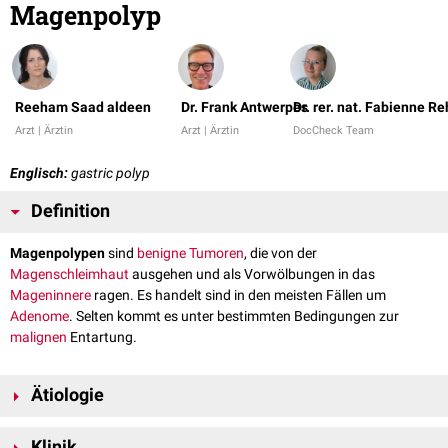
Magenpolyp
Reeham Saad aldeen
Dr. Frank Antwerpes
Dr. rer. nat. Fabienne Re
Arzt | Ärztin
Arzt | Ärztin
DocCheck Team
Englisch:
gastric polyp
Definition
Magenpolypen
sind
benigne
Tumoren
, die von der
Magenschleimhaut
ausgehen und als Vorwölbungen in das
Mageninnere
ragen. Es handelt sind in den meisten Fällen um
Adenome
. Selten kommt es unter bestimmten Bedingungen zur
malignen
Entartung.
Ätiologie
Eine genaue Ursache für die Entstehung von Magenpolypen ist bisher
Klinik