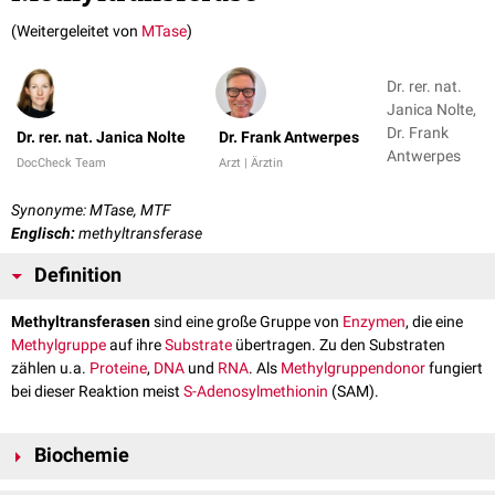
(Weitergeleitet von
MTase
)
Dr. rer. nat.
Janica Nolte,
Dr. Frank
Dr. rer. nat. Janica Nolte
Dr. Frank Antwerpes
Antwerpes
DocCheck Team
Arzt | Ärztin
Synonyme: MTase, MTF
Englisch:
methyltransferase
Definition
Methyltransferasen
sind eine große Gruppe von
Enzymen
, die eine
Methylgruppe
auf ihre
Substrate
übertragen. Zu den Substraten
zählen u.a.
Proteine
,
DNA
und
RNA
. Als
Methylgruppendonor
fungiert
bei dieser Reaktion meist
S-Adenosylmethionin
(SAM).
Biochemie
Die Ausbildung der
kovalenten
Bindung erfolgt durch eine
nukleophile