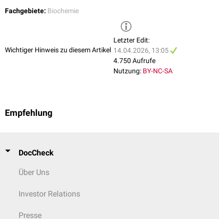
TYW3-like-Methyltransferasen
Fachgebiete:
Biochemie
...nach Modifikationsart
prozessive
Methyltransferasen: bleiben beim Hinzufügen von
Letzter Edit:
mehreren Methylgruppen an das Substrat gebunden
Wichtiger Hinweis zu diesem Artikel
14.04.2026, 13:05
distributive Methyltransferasen: müssen nach jeder
4.750 Aufrufe
Methylierungsreaktion vom Substrat
dissoziieren
und dann erneut
Nutzung:
BY-NC-SA
binden
Empfehlung
DocCheck
Über Uns
Investor Relations
Presse