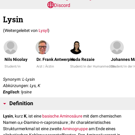
Discord
Lysin
(Weitergeleitet von
Lysyl
)
Nils Nicolay
Dr. Frank Antwerpes
Hoda Rezaie
Johannes Ma
Student/in
Arzt | Ärztin
Student/in der Humanmedizin
Student/in der
Synonym: L-Lysin
Abkürzungen: Lys, K
Englisch
: lysine
Definition
Lysin
, kurz
K
, ist eine
basische
Aminosäure
mit dem chemischen
Namen α,ε-Diamino-n-capronsäure ; ihr charakteristisches
Strukturmerkmal ist eine zweite
Aminogruppe
am Ende eines