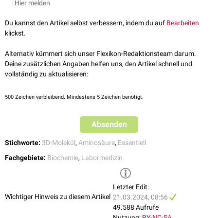
Hier melden
Neugeborene bis 1 Monat: bis 250 µmol/g Kreatinin
Milchprodukten vor. Gemüse enthalten mit Ausnahme von
Säuglinge bis 1 Jahr: bis 200 µmol/g Kreatinin
Hülsenfrüchten (z.B. Bohnen, Erbsen, Linsen) wenig Lysin.
Du kannst den Artikel selbst verbessern, indem du auf
Bearbeiten
Kleinkinder 2-6 Jahre: bis 180 µmol/g Kreatinin
klickst.
Schulkinder 7-14 Jahre: bis 190 µmol/g Kreatinin
Erwachsene: bis 250 µmol/g Kreatinin
Alternativ kümmert sich unser Flexikon-Redaktionsteam darum.
Deine zusätzlichen Angaben helfen uns, den Artikel schnell und
vollständig zu aktualisieren:
500
Zeichen verbleibend. Mindestens 5 Zeichen benötigt.
Absenden
Stichworte:
3D-Molekül
,
Aminosäure
,
Essentiell
Fachgebiete:
Biochemie
,
Labormedizin
Letzter Edit:
Wichtiger Hinweis zu diesem Artikel
21.03.2024, 08:56
49.588 Aufrufe
Nutzung:
BY-NC-SA